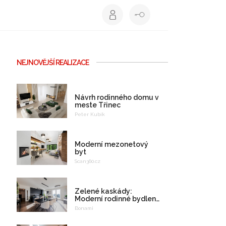
NEJNOVĚJŠÍ REALIZACE
Návrh rodinného domu v
meste Třinec
Peter Kubík
Moderní mezonetový
byt
Scan360.cz
Zelené kaskády:
Moderní rodinné bydlení
na celý život
Bonami