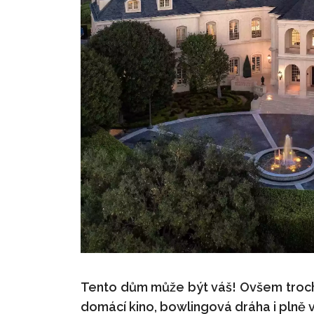
Tento dům může být váš! Ovšem trochu si
domácí kino, bowlingová dráha i plně 