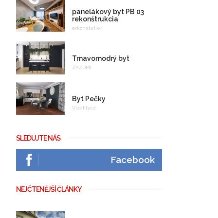
panelákový byt PB 03
rekonštrukcia
arkonatelier
Tmavomodrý byt
ZAZDMI
Byt Pečky
Vizality.cz
SLEDUJTE NÁS
Facebook
NEJČTENĚJŠÍ ČLÁNKY