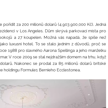
 pořídit za 200 milionů dolarů (4,903,900,000 Kč). Jedná
rezidenci v Los Angeles. Dům skrývá parkovací místa pro
14 pokojů a 27 koupelen. Možná vás napadá, že spíše než
jako luxusní hotel. To se stalo jedním z důvodů, proč se
 roce 1988 pro slavného Aarona Spellinga a jeho manželku
zmar. V roce 2009 se stal nejdražším domem na trhu, když
 dolarů. Nakonec se prodal za 85 milionů dolarů britské
ádce holdingu Formule1 Bernieho Ecclestonea.