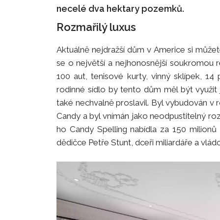
necelé dva hektary pozemků.
Rozmařilý luxus
Aktuálně nejdražší dům v Americe si můžete
se o největší a nejhonosnější soukromou 
100 aut, tenisové kurty, vinný sklípek, 
rodinné sídlo by tento dům měl být využit 
také nechvalně proslavil. Byl vybudován v
Candy a byl vnímán jako neodpustitelný ro
ho Candy Spelling nabídla za 150 milionů
dědičce Petře Stunt, dceři miliardáře a vl