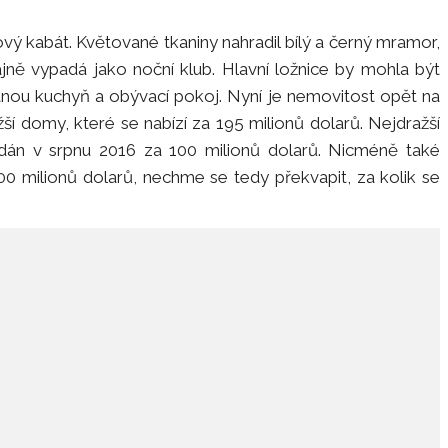
vý kabát. Květované tkaniny nahradil bílý a černý mramor,
ně vypadá jako noční klub. Hlavní ložnice by mohla být
u kuchyň a obývací pokoj. Nyní je nemovitost opět na
žší domy, které se nabízí za 195 milionů dolarů. Nejdražší
dán v srpnu 2016 za 100 milionů dolarů. Nicméně také
0 milionů dolarů, nechme se tedy překvapit, za kolik se