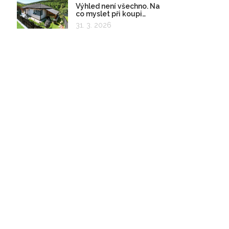
Výhled není všechno. Na
co myslet při koupi
pozemku?
31. 3. 2026