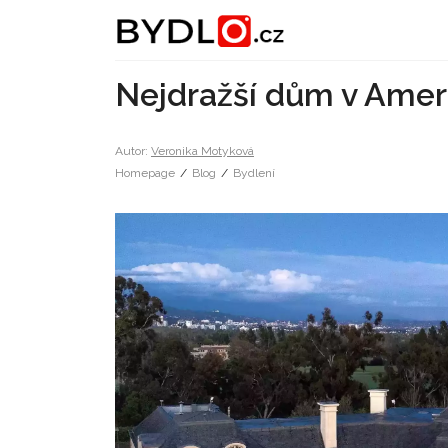
Nejdražší dům v Amer
Autor:
Veronika Motyková
Homepage
/
Blog
/
Bydlení