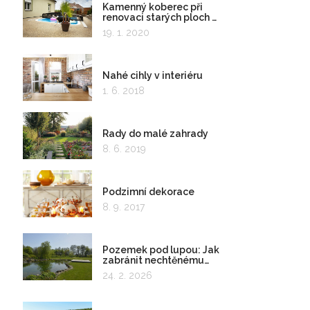
Kamenný koberec při
renovaci starých ploch a
kolem bazénu
19. 1. 2020
Nahé cihly v interiéru
1. 6. 2018
Rady do malé zahrady
8. 6. 2019
Podzimní dekorace
8. 9. 2017
Pozemek pod lupou: Jak
zabránit nechtěnému
zadržování vody
24. 2. 2026