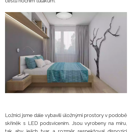
cestu nočním tulákům.
Ložnici jsme dále vybavili úložnými prostory v podobě
skříněk s LED podsvícením. Jsou vyrobeny na míru,
tak aby jejich tvar a rozměr respektoval dispozici