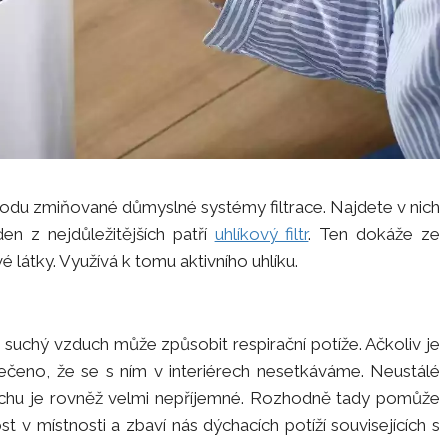
úvodu zmiňované důmyslné systémy filtrace. Najdete v nich
den z nejdůležitějších patří
uhlíkový filtr
. Ten dokáže ze
 látky. Využívá k tomu aktivního uhlíku.
 suchý vzduch může způsobit respirační potíže. Ačkoliv je
čeno, že se s ním v interiérech nesetkáváme. Neustálé
uchu je rovněž velmi nepříjemné. Rozhodně tady pomůže
t v místnosti a zbaví nás dýchacích potíží souvisejících s