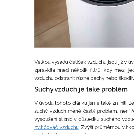
Velkou výsadu čističek vzduchu jsou již v 
zpravidla hned několik filtrů, kdy mezi je
vzduchu odstranit různé pachy nebo škodlivé
Suchý vzduch je také problém
V úvodu tohoto článku jsme také zmínili, že
suchý vzduch méně častý problém, není ře
vysoušení sliznic v důsledku suchého vzd
zvlhčovač vzduchu
. Zvýší průměrnou vlhkos