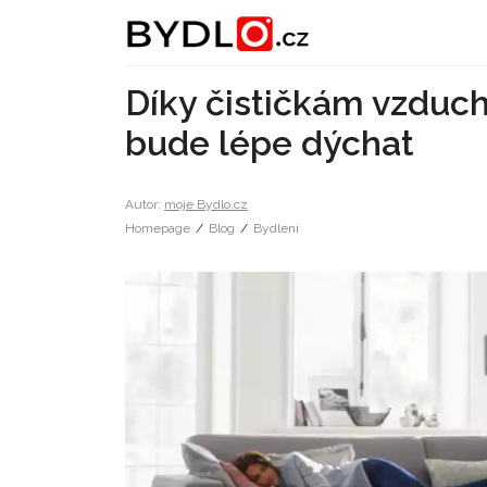
Díky čističkám vzduc
bude lépe dýchat
Autor:
moje Bydlo.cz
Homepage
/
Blog
/
Bydlení