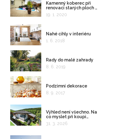
Kamenný koberec při
renovaci starých ploch a
kolem bazénu
19. 1. 2020
Nahé cihly v interiéru
1. 6. 2018
Rady do malé zahrady
8. 6. 2019
Podzimní dekorace
8. 9. 2017
Výhled není všechno. Na
co myslet při koupi
pozemku?
31. 3. 2026