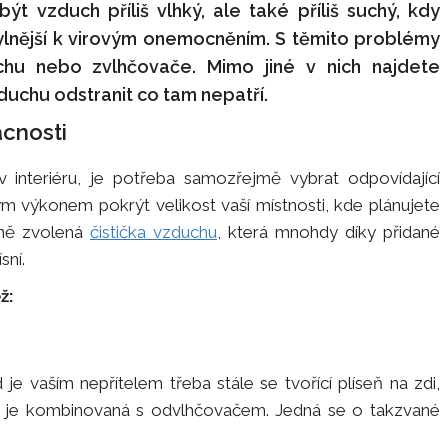
ýt vzduch příliš vlhký, ale také příliš suchý, kdy
ylnější k virovým onemocněním. S těmito problémy
hu nebo zvlhčovače. Mimo jiné v nich najdete
duchu odstranit co tam nepatří.
ácnosti
 v interiéru, je potřeba samozřejmě vybrat odpovídající
ým výkonem pokrýt velikost vaší místnosti, kde plánujete
dně zvolená
čistička vzduchu
, která mnohdy díky přidané
sní.
ž:
je vaším nepřítelem třeba stále se tvořící plíseň na zdi,
rá je kombinovaná s odvlhčovačem. Jedná se o takzvané