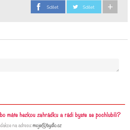
+
Sdílet
Sdílet
nebo máte hezkou zahrádku a rádi byste se pochlubili?
edakce na adresu:
moje@bydlo.cz