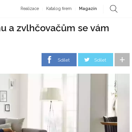
Realizace
Katalog firem
Magazín
hu a zvlhčovačům se vám
+
Sdílet
Sdílet