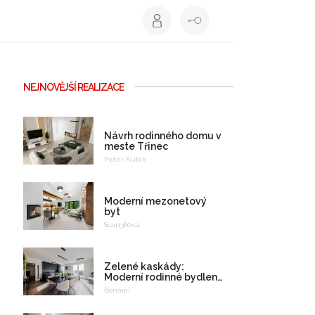
NEJNOVĚJŠÍ REALIZACE
Návrh rodinného domu v
meste Třinec
Peter Kubík
Moderní mezonetový
byt
Scan360.cz
Zelené kaskády:
Moderní rodinné bydlení
na celý život
Bonami