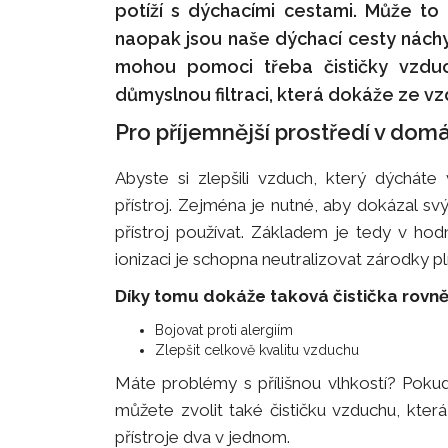
potíží s dýchacími cestami. Může to b
naopak jsou naše dýchací cesty nách
mohou pomoci třeba čističky vzduc
důmyslnou filtraci, která dokáže ze vz
Pro příjemnější prostředí v dom
Abyste si zlepšili vzduch, který dýcháte
přístroj. Zejména je nutné, aby dokázal sv
přístroj používat. Základem je tedy v ho
ionizaci je schopna neutralizovat zárodky plí
Díky tomu dokáže taková čistička rovně
Bojovat proti alergiím
Zlepšit celkově kvalitu vzduchu
Máte problémy s přílišnou vlhkostí? Pokud 
můžete zvolit také čističku vzduchu, kte
přístroje dva v jednom.