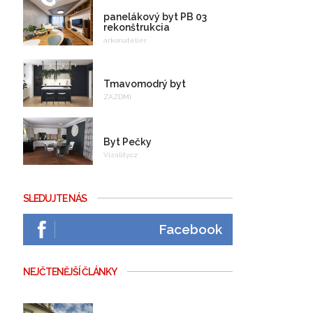
panelákový byt PB 03
rekonštrukcia
arkonatelier
Tmavomodrý byt
ZAZDMI
Byt Pečky
Vizality.cz
SLEDUJTE NÁS
Facebook
NEJČTENĚJŠÍ ČLÁNKY