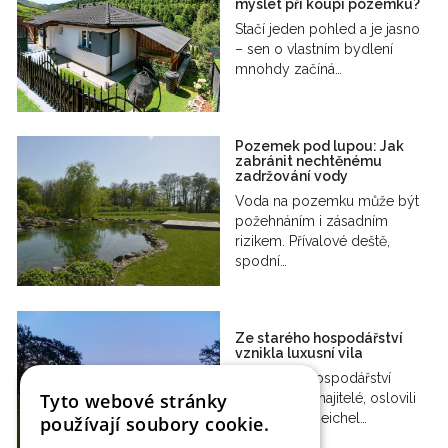
myslet při koupi pozemku?
Stačí jeden pohled a je jasno
– sen o vlastním bydlení
mnohdy začíná…
Pozemek pod lupou: Jak
zabránit nechtěnému
zadržování vody
Voda na pozemku může být
požehnáním i zásadním
rizikem. Přívalové deště,
spodní…
Ze starého hospodářství
vznikla luxusní vila
Když staré hospodářství
Tyto webové stránky
koupili noví majitelé, oslovili
společnost Reichel…
používají soubory cookie.