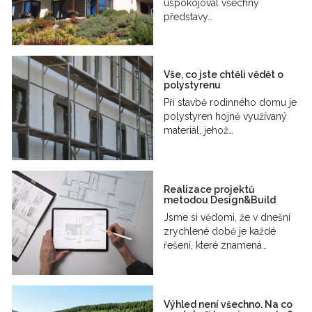
uspokojoval všechny
představy…
Vše, co jste chtěli vědět o
polystyrenu
Při stavbě rodinného domu je
polystyren hojně využívaný
materiál, jehož…
Realizace projektů
metodou Design&Build
Jsme si vědomi, že v dnešní
zrychlené době je každé
řešení, které znamená…
Výhled není všechno. Na co