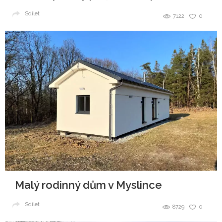
Sdílet
7122
0
Malý rodinný dům v Myslince
Sdílet
8729
0