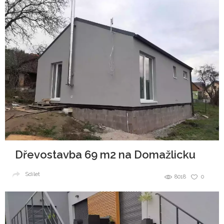
Dřevostavba 69 m2 na Domažlicku
Sdílet
8018
0