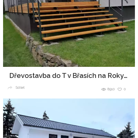
Dřevostavba do T v Břasích na Rokycansku
Sdílet
8910
0