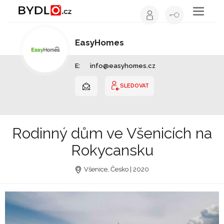
Toggle
navigati
EasyHomes
Dřevostavby | Plzeňský kraj
E:
info@easyhomes.cz
SLEDOVAT
Rodinný dům ve Všenicích na
Rokycansku
Všenice, Česko | 2020