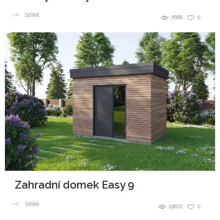
Sdílet
7688
0
Zahradní domek Easy 9
Sdílet
19672
0