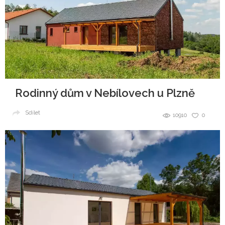
Rodinný dům v Nebílovech u Plzně
Sdílet
10910
0