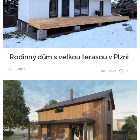
Rodinný dům s velkou terasou v Plzni
Sdílet
10424
0