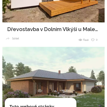
Dřevostavba v Dolním Vlkýši u Malesic
Sdílet
8441
0
Tyto webové stránky