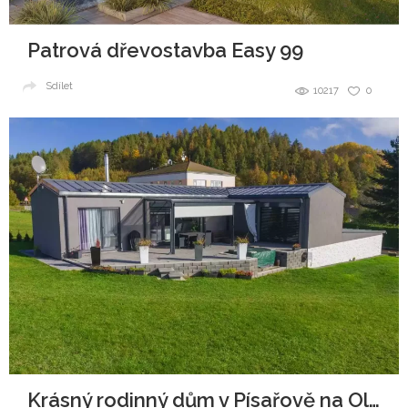
Patrová dřevostavba Easy 99
Sdílet
10217
0
Krásný rodinný dům v Písařově na Olomoucku