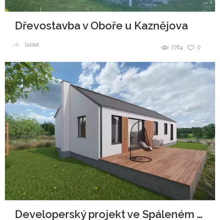
Dřevostavba v Oboře u Kaznějova
Sdílet
7764
0
Developerský projekt ve Spáleném Poříčí