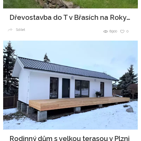
Dřevostavba do T v Břasích na Rokycansku
Sdílet
8900
0
Rodinný dům s velkou terasou v Plzni