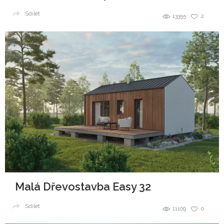
Sdílet
13355
2
Malá Dřevostavba Easy 32
Sdílet
11109
0