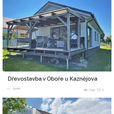
Dřevostavba v Oboře u Kaznějova
Sdílet
7749
0