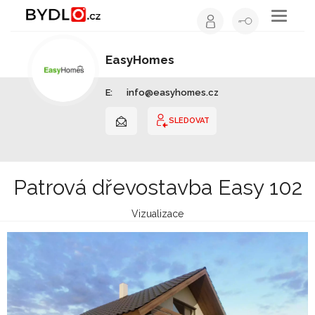
Toggle
navigati
EasyHomes
Dřevostavby | Plzeňský kraj
E:
info@easyhomes.cz
SLEDOVAT
Patrová dřevostavba Easy 102
Vizualizace