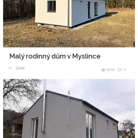
Malý rodinný dům v Myslince
Sdílet
8707
0