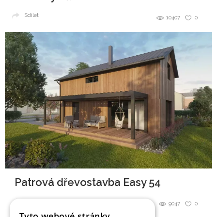
Sdílet
10407
0
Patrová dřevostavba Easy 54
Sdílet
9047
0
Tyto webové stránky