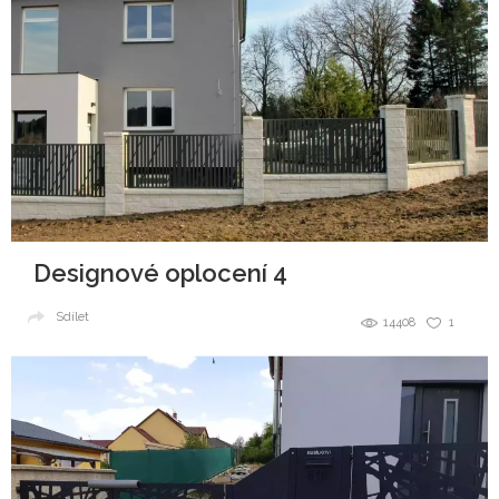
Designové oplocení 4
Sdílet
14408
1