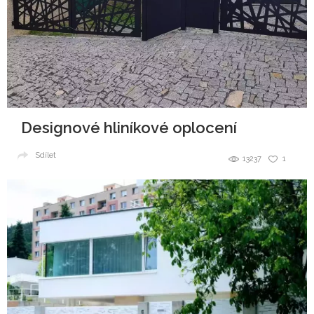
Designové hliníkové oplocení
Sdílet
13237
1