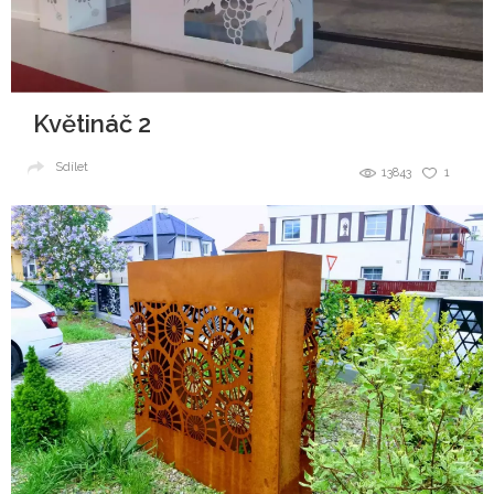
Květináč 2
Sdílet
13843
1