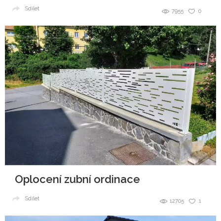
Sdílet
7955
0
Oplocení zubní ordinace
Sdílet
12705
1