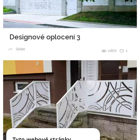
Designové oplocení 3
Sdílet
11672
1
Tyto webové stránky