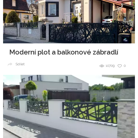
Moderní plot a balkonové zábradlí
Sdílet
10709
0