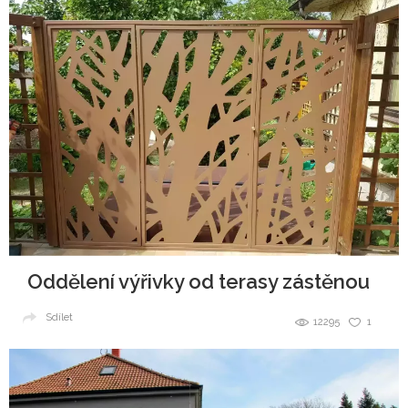
Oddělení výřivky od terasy zástěnou
Sdílet
12295
1