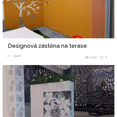
Designová zástěna na terase
Sdílet
13740
0