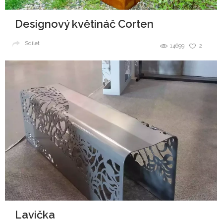
Designový květináč Corten
Sdílet
14699
2
Lavička