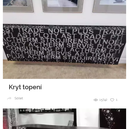
Kryt topení
Sdílet
15742
1