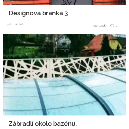
Designová branka 3
Sdílet
12085
1
Zábradlí okolo bazénu.