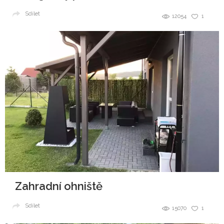
Sdílet
12054
1
Zahradní ohniště
Sdílet
15070
1