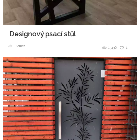
Designový psací stůl
Sdílet
13436
1