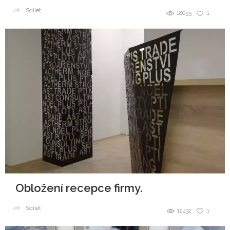
Sdílet
18055
1
Obložení recepce firmy.
Sdílet
12432
1