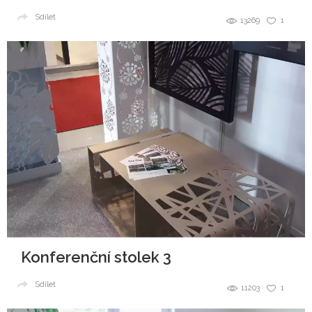
Sdílet
13269
1
Konferenční stolek 3
Sdílet
11203
1