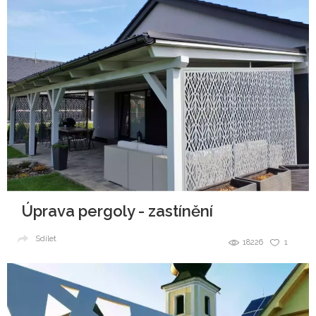
Úprava pergoly - zastínění
Sdílet
18226
1