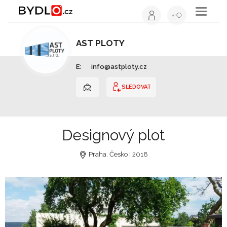
Toggle
navigati
AST PLOTY
Ploty a brány | Ústecký kraj
E:
info@astploty.cz
SLEDOVAT
Designový plot
Praha, Česko | 2018