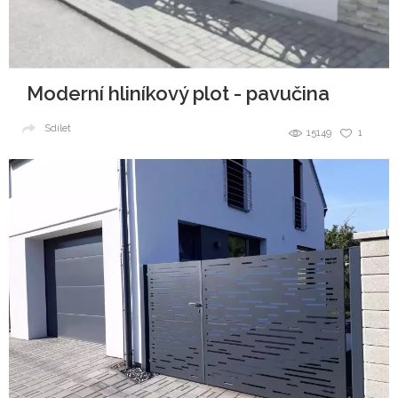
Moderní hliníkový plot - pavučina
Sdílet
15149
1