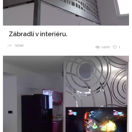
Zábradlí v interiéru.
Sdílet
14202
1