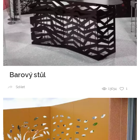
Barový stůl
Sdílet
13034
1