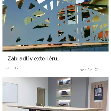
Zábradlí v exteriéru.
Sdílet
12647
0