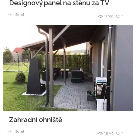
Designový panel na stěnu za TV
Sdílet
12059
1
Zahradní ohniště
Sdílet
15075
1