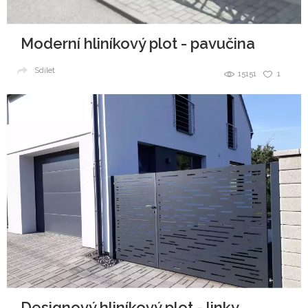
Moderní hliníkový plot - pavučina
Sdílet
15151
1
Designový hliníkový plot - linky