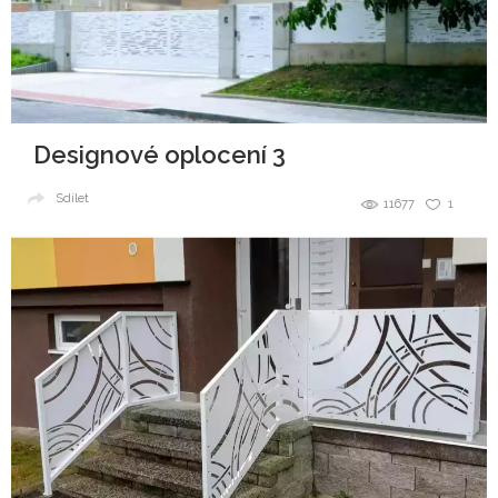
Designové oplocení 3
Sdílet
11677
1