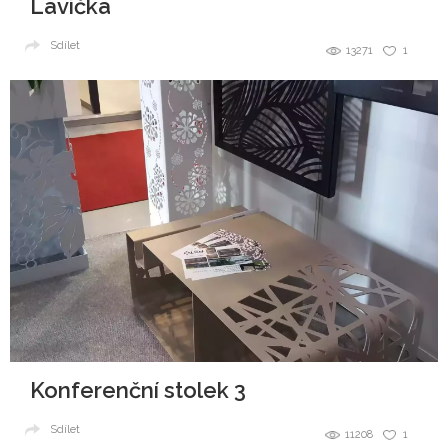
Lavička
Sdílet
13271
1
Konferenční stolek 3
Sdílet
11208
1