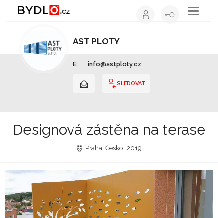
Toggle
navigati
AST PLOTY
Ploty a brány | Ústecký kraj
E:
info@astploty.cz
SLEDOVAT
Designová zástěna na terase
Praha, Česko | 2019