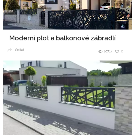
Moderní plot a balkonové zábradlí
Sdílet
10713
0