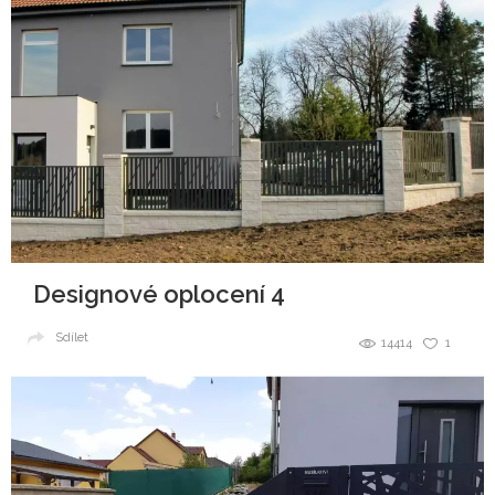
Designové oplocení 4
Sdílet
14414
1