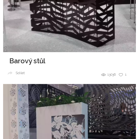
Barový stůl
Sdílet
13036
1