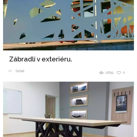
Zábradlí v exteriéru.
Sdílet
12651
0