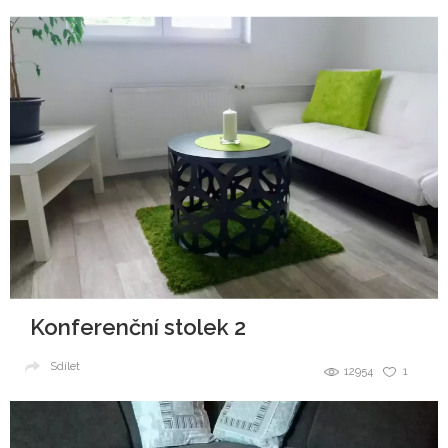
Konferenční stolek 2
Sdílet
12954
1