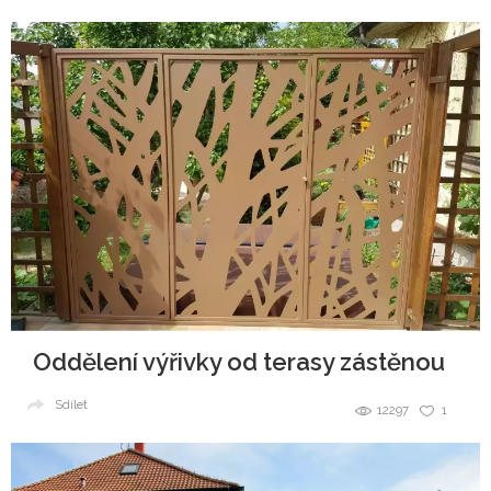
Oddělení výřivky od terasy zástěnou
Sdílet
12297
1