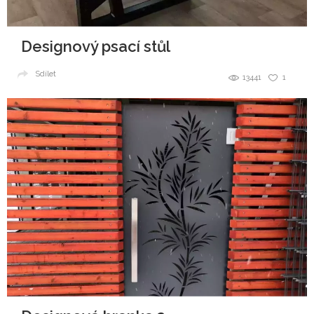
Designový psací stůl
Sdílet
13441
1