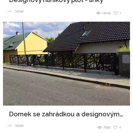
Sdílet
14045
1
Domek se zahrádkou a designovým plotem
Sdílet
7959
0