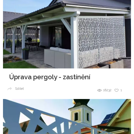
Úprava pergoly - zastínění
Sdílet
18232
1