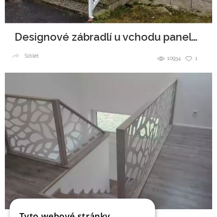
Designové zábradlí u vchodu panelového domu.
Sdílet
10934
1
Tyto webové stránky