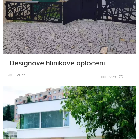
Designové hliníkové oplocení
Sdílet
13243
1