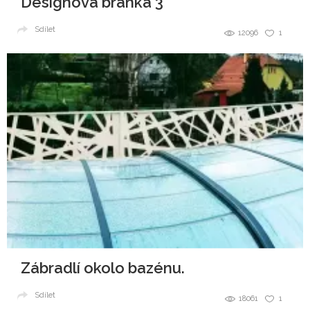
Designová branka 3
Sdílet
12096
1
Zábradlí okolo bazénu.
Sdílet
18061
1