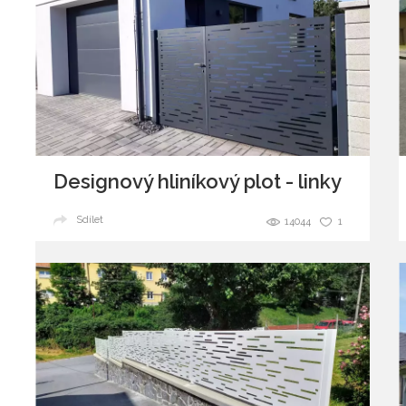
Designový hliníkový plot - linky
Sdílet
14044
1