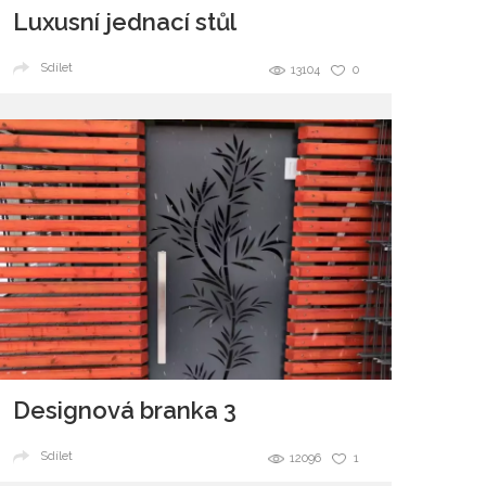
Luxusní jednací stůl
Sdílet
13104
0
Designová branka 3
Sdílet
12096
1