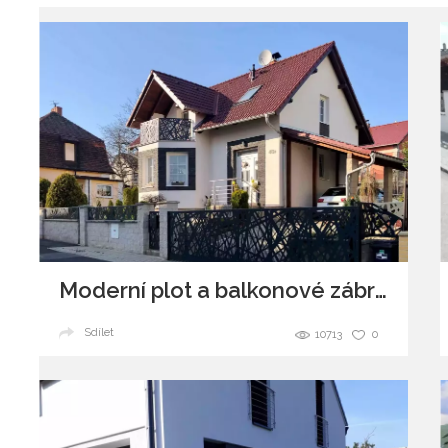
Moderní plot a balkonové zábradlí
Sdílet
10713
0