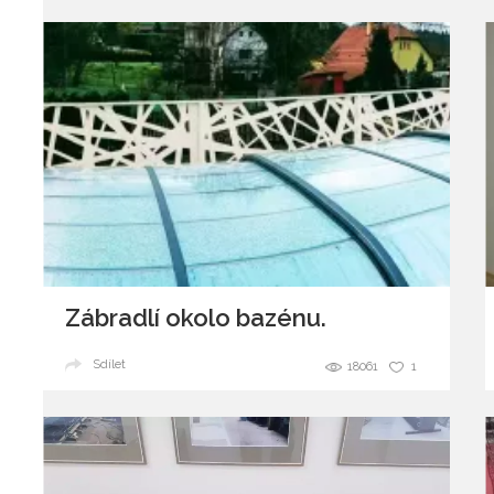
Zábradlí okolo bazénu.
Sdílet
18061
1