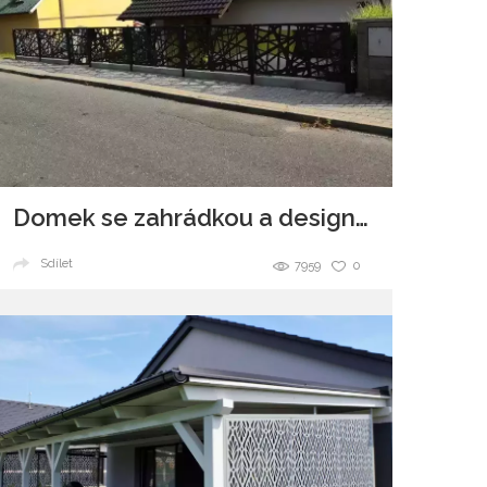
Domek se zahrádkou a designovým plotem
Sdílet
7959
0