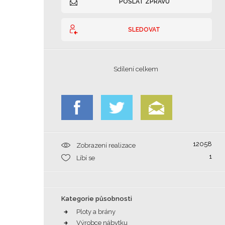
POSLAT ZPRÁVU
SLEDOVAT
Sdílení celkem
12058
Zobrazení realizace
1
Líbí se
Kategorie působnosti
Ploty a brány
Výrobce nábytku