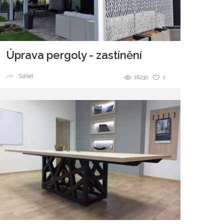
Úprava pergoly - zastínění
Sdílet
18230
1