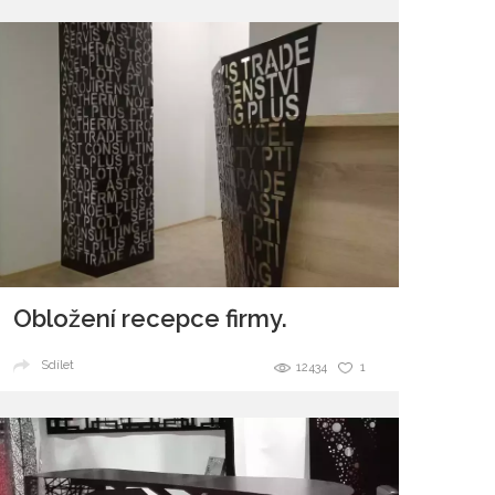
Obložení recepce firmy.
Sdílet
12434
1