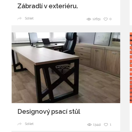
Zábradlí v exteriéru.
Sdílet
12651
0
Designový psací stůl
Sdílet
13441
1