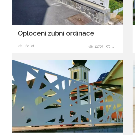
Oplocení zubní ordinace
Sdílet
12707
1