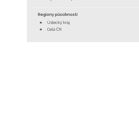
Regiony působnosti
Ústecký kraj
Celá ČR