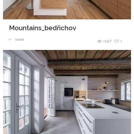
Mountains_bedřichov
Sdílet
12327
1