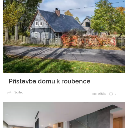
Přístavba domu k roubence
Sdílet
16867
2