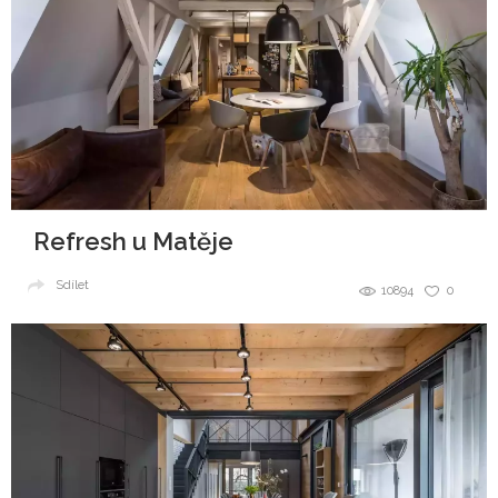
Refresh u Matěje
Sdílet
10894
0