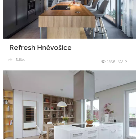
Refresh Hněvošice
Sdílet
15531
0