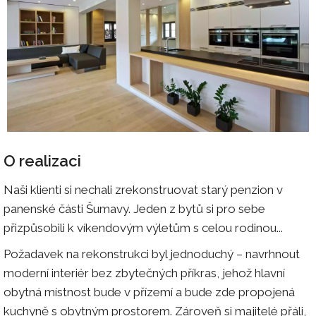
O realizaci
Naši klienti si nechali zrekonstruovat starý penzion v
panenské části Šumavy. Jeden z bytů si pro sebe
přizpůsobili k víkendovým výletům s celou rodinou...
Požadavek na rekonstrukci byl jednoduchý – navrhnout
moderní interiér bez zbytečných příkras, jehož hlavní
obytná místnost bude v přízemí a bude zde propojená
kuchyně s obytným prostorem. Zároveň si majitelé přáli,