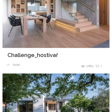
Challenge_hostivař
Sdílet
12684
1