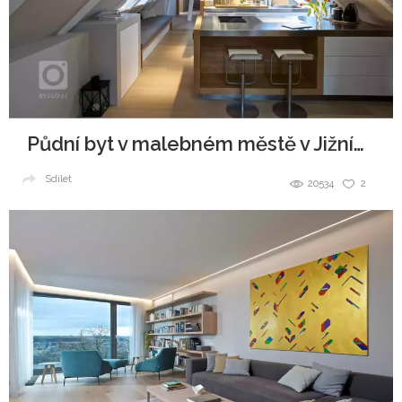
Půdní byt v malebném městě v Jižních Čechách
Sdílet
20534
2