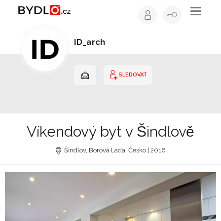
Toggle
navigati
ID_arch
Architekt | Hlavní město Praha
SLEDOVAT
Víkendový byt v Šindlově
Šindlov, Borová Lada, Česko | 2016