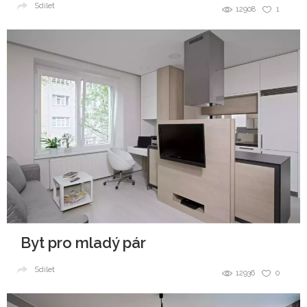
Sdílet
12908
1
Byt pro mladý pár
Sdílet
12936
0