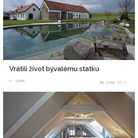
Vrátili život bývalému statku
Sdílet
21009
2