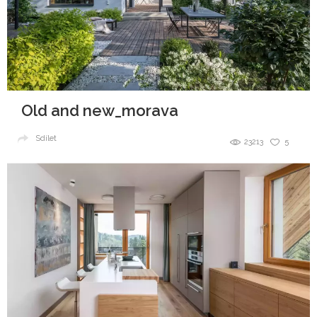
Old and new_morava
Sdílet
23213
5