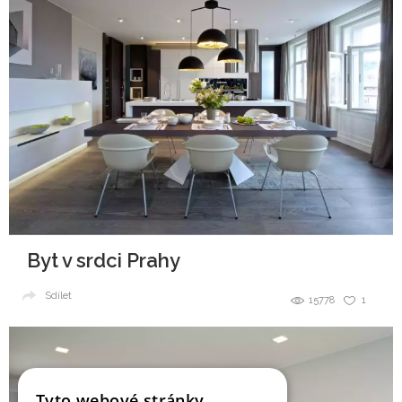
Byt v srdci Prahy
Sdílet
15778
1
Tyto webové stránky