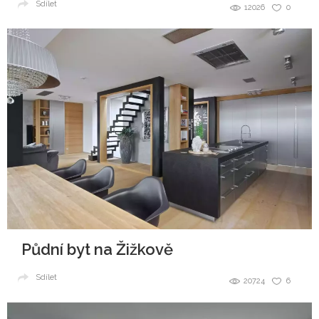
Sdílet
12026
0
Půdní byt na Žižkově
Sdílet
20724
6