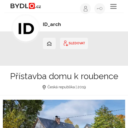
Toggle
navigati
ID_arch
Architekt | Hlavní město Praha
SLEDOVAT
Přístavba domu k roubence
Česká republika | 2019