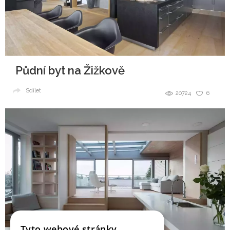
Půdní byt na Žižkově
Sdílet
20724
6
Tyto webové stránky