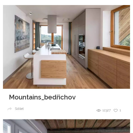
Mountains_bedřichov
Sdílet
12327
1