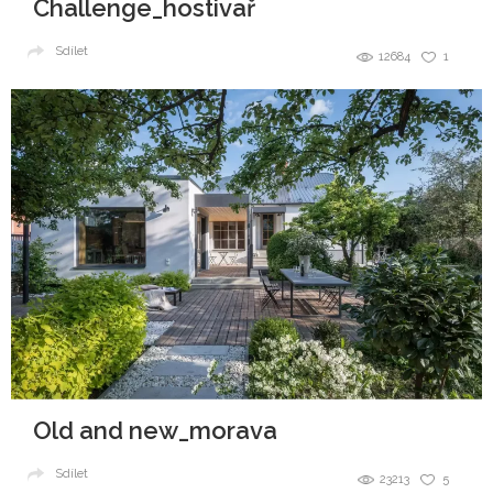
Challenge_hostivař
Sdílet
12684
1
Old and new_morava
Sdílet
23213
5