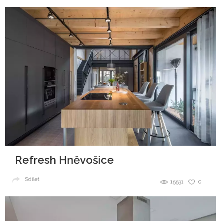
Refresh Hněvošice
Sdílet
15531
0