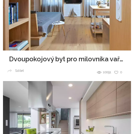
Dvoupokojový byt pro milovníka vaření
Sdílet
10091
0