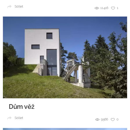
Sdílet
11416
1
Dům věž
Sdílet
9566
0