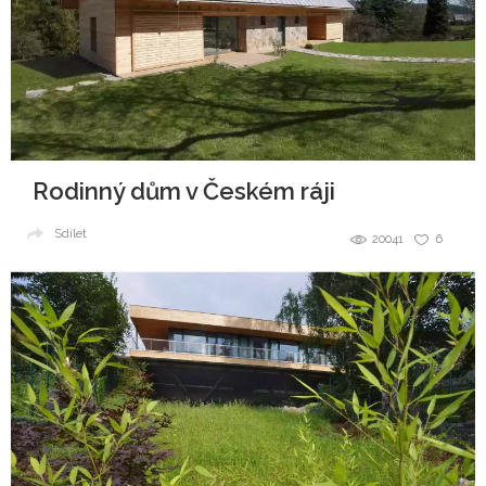
Rodinný dům v Českém ráji
Sdílet
20041
6