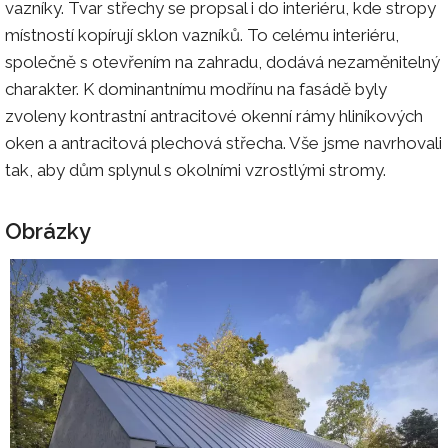
vazníky. Tvar střechy se propsal i do interiéru, kde stropy
místností kopírují sklon vazníků. To celému interiéru,
společně s otevřením na zahradu, dodává nezaměnitelný
charakter. K dominantnímu modřínu na fasádě byly
zvoleny kontrastní antracitové okenní rámy hliníkových
oken a antracitová plechová střecha. Vše jsme navrhovali
tak, aby dům splynul s okolními vzrostlými stromy.
Obrázky