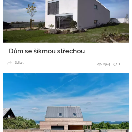
Dům se šikmou střechou
Sdílet
8974
1