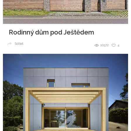
Rodinný dům pod Ještědem
Sdílet
10572
4