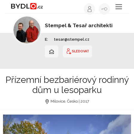
Toggle
navigati
Stempel & Tesař architekti
Architekt | Hlavní město Praha
E:
tesar@stempel.cz
SLEDOVAT
Přízemní bezbariérový rodinný
dům u lesoparku
Milovice, Česko | 2017