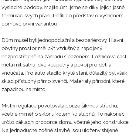
výsledné podoby. Majitelům, jsme se díky jejich jasné
formulaci svých přání, trefili do představ o vysněném
domově první variantou.
Dům musel být jednopodlažní a bezbariérový. Hlavní
obytný prostor měl být vzdušný a napojený
bezprostředně na zahradu s bazénem. Ložnicová část
měla mít šatnu, dvě koupelny a pokoj pro děti a
vnoučata. Pro auto stačilo kryté stání, důležitý byl však
sklad přístupný přímo zvenčí. Materiály přírodní, které
zapadnou na místo.
Místní regulace povolovala pouze šikmou střechu,
včetně mírného sklonu kolem 30 stupňů. To nakonec
určilo základní proporce domu včetně jeho konstrukce.
Na jednoduché zděné stavbě jsou uloženy sbíjené