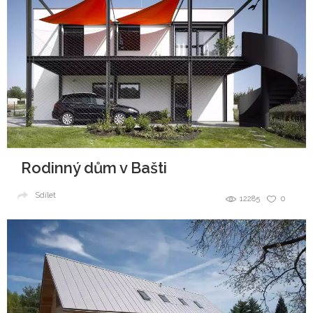
Rodinný dům v Bašti
Sdílet
12285
0