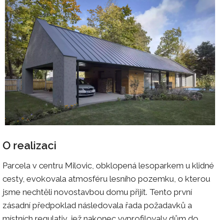
O realizaci
Parcela v centru Milovic, obklopená lesoparkem u klidné
cesty, evokovala atmosféru lesního pozemku, o kterou
jsme nechtěli novostavbou domu přijít. Tento první
zásadní předpoklad následovala řada požadavků a
místních regulativ, jež nakonec vyprofilovaly dům do