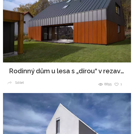
Rodinný dům u lesa s „dírou“ v rezavé fasádě
Sdílet
8695
1