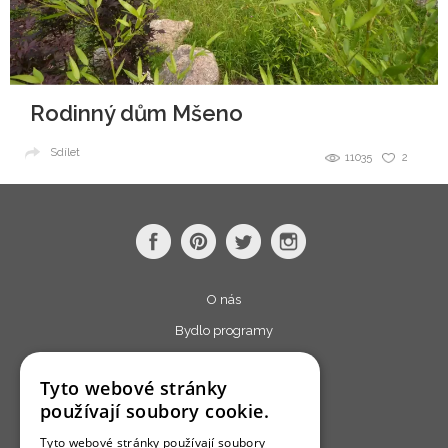
Rodinný dům Mšeno
Sdílet
11035
2
O nás
Bydlo programy
Jak se zapojit?
Tyto webové stránky
Uživatelské podmínky
používají soubory cookie.
Ochrana osobních údajú
Tyto webové stránky používají soubory