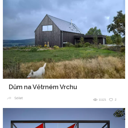
Dům na Větrném Vrchu
Sdílet
11121
2