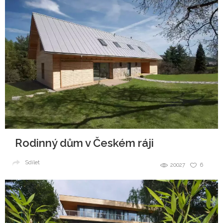
Rodinný dům v Českém ráji
Sdílet
20027
6