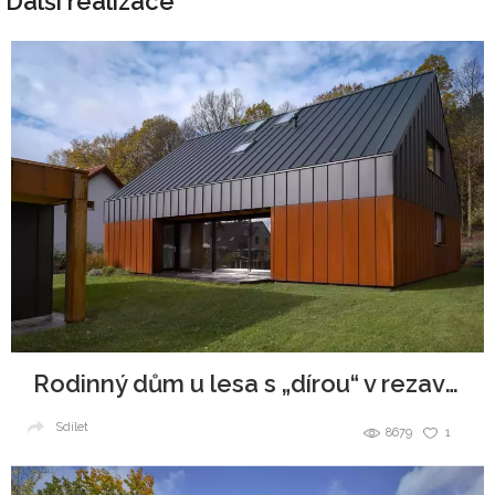
Další realizace
Rodinný dům u lesa s „dírou“ v rezavé fasádě
Sdílet
8679
1