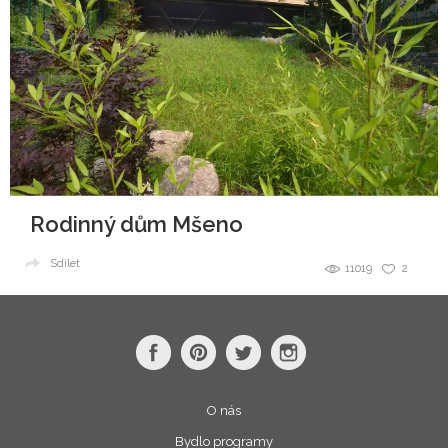
Rodinný dům Mšeno
Sdílet
11019
2
O nás
Bydlo programy