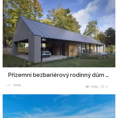
Přízemní bezbariérový rodinný dům u lesoparku
Sdílet
11655
0