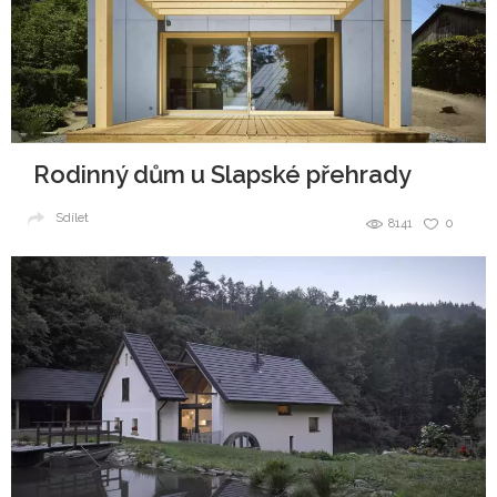
Rodinný dům u Slapské přehrady
Sdílet
8141
0