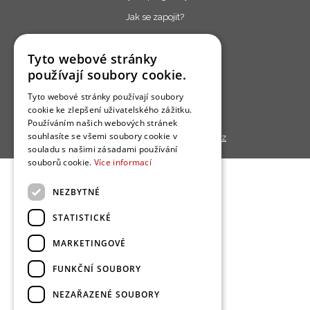
Jak se zapojit?
Uživatelské podmínky
Tyto webové stránky
Ochrana osobních údajú
používají soubory cookie.
Cookies
Tyto webové stránky používají soubory
Redakce
cookie ke zlepšení uživatelského zážitku.
Používáním našich webových stránek
souhlasíte se všemi soubory cookie v
Copyright © 2013 - 2026,
Bydlo.cz
souladu s našimi zásadami používání
souborů cookie.
Více informací
NEZBYTNÉ
STATISTICKÉ
MARKETINGOVÉ
FUNKČNÍ SOUBORY
NEZAŘAZENÉ SOUBORY