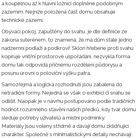
a koupelnou až k hlavní ložnici doplněné podobným
zázemím. Nejníže položená část domu obsahuje
technické zázemí.
Obývací pokoj, zapuštěný do svahu, je dle definice ze
zákona suterénem, to znamená, že má dům stále jedno
nadzemní podlaží a podkroví! Sklon hřebene proti svahu
kopíruje vnitřní prostorové uspořádání, nezvyklá forma
domu tak odpovídá příčnému rozdělení půdorysu a
posunu úrovní o poloviční výšku patra.
Samozřejmá a logická rozhodnutí jsou zabalená do
netradiční formy. Nejedná se však o exhibici či snahu se
odlišit. Naopak je v návrhu postupováno podle tradičních
hodnot rozumného stavění našich předků, kdy tvar domu
sleduje potřeby uživatelů a místní podmínky.
Materiály jsou voleny střídmě a dávají domu zklidňující
charakter. Společně s minimalistickými detaily nechávají