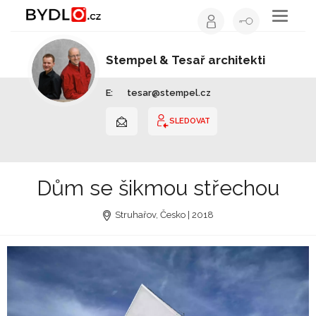
Toggle
navigati
Stempel & Tesař architekti
Architekt | Hlavní město Praha
E:
tesar@stempel.cz
SLEDOVAT
Dům se šikmou střechou
Struhařov, Česko | 2018