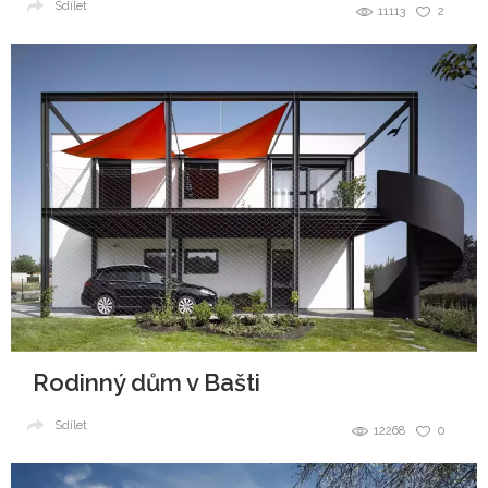
Sdílet
11113
2
Rodinný dům v Bašti
Sdílet
12268
0