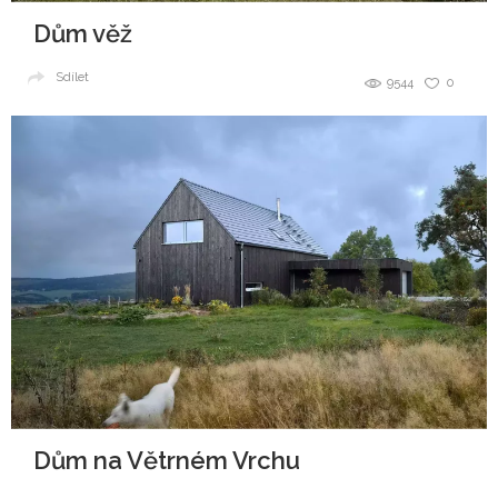
Dům věž
Sdílet
9544
0
Dům na Větrném Vrchu