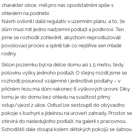
charakter obce, měl pro nás opodstatnění spíše s
ohledem na podnebí.
Návrh ovlivnil i další regulativ v územním plánu, a to, že
dům musí mít jedno nadzemní podlaží a podkroví. Ten
jsme se rozhodli zohlednit, abychom neprodlužovali
povolovací proces a splnili tak co nejdříve sen mladé
rodiny.
Sklon pozemku byl na délce domu asi 1,5 metru, tedy
polovinu výšky jednoho podlaží. O stejný rozdíl jsme se
rozhodli posunout vzájemně i jednotlivé podlahy – v
příčném řezu má dům nakonec 6 výškových úrovní. Díky
tomu je do domu bez ohledu na svažitost přímý
vstup/vjezd z ulice. Odtud lze sestoupit do obývacího
pokoje s kuchyní a jídelnou na úroveň zahrady. Prostor se
otevírá do následujícího podlaží, na galerii s pracovnou.
Schodiště dále stoupá kolem dětských pokojů se šatnou