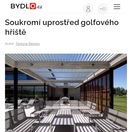
Toggle
navigati
Soukromí uprostřed golfového
hřiště
Autor:
Terezie Benoni