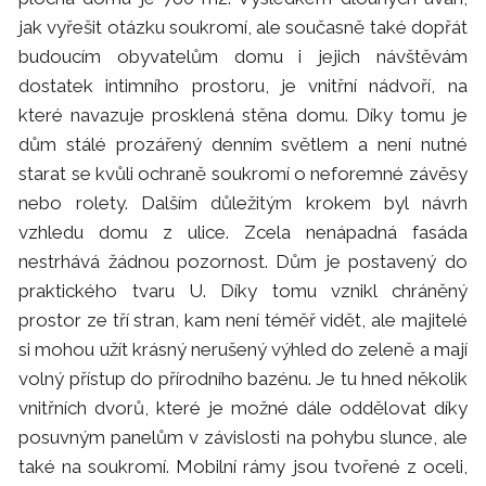
jak vyřešit otázku soukromí, ale současně také dopřát
budoucím obyvatelům domu i jejich návštěvám
dostatek intimního prostoru, je vnitřní nádvoří, na
které navazuje prosklená stěna domu. Díky tomu je
dům stálé prozářený denním světlem a není nutné
starat se kvůli ochraně soukromí o neforemné závěsy
nebo rolety. Dalším důležitým krokem byl návrh
vzhledu domu z ulice. Zcela nenápadná fasáda
nestrhává žádnou pozornost. Dům je postavený do
praktického tvaru U. Díky tomu vznikl chráněný
prostor ze tří stran, kam není téměř vidět, ale majitelé
si mohou užít krásný nerušený výhled do zeleně a mají
volný přístup do přírodního bazénu. Je tu hned několik
vnitřních dvorů, které je možné dále oddělovat díky
posuvným panelům v závislosti na pohybu slunce, ale
také na soukromí. Mobilní rámy jsou tvořené z oceli,