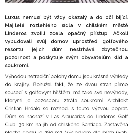
Luxus nemusí být vždy okázalý a do očí bijící.
Majitelé rozlehlého sídla v chilském městě
Linderos zvolili zcela opačný přístup. Ačkoli
vybudovali svůj domov uprostřed golfového
resortu, jejich dům nestrhává zbytečnou
pozornost a poskytuje svým obyvatelům klid a
soukromí.
Výhodou netradiční polohy domu jsou krásné výhledy
do krajiny. Bohužel fakt, že ze dvou stran přímo
sousedí s golfovým hřištěm, má také své nevýhody,
kterými je bezesporu ztráta soukromí. Architekt
Cristian Hrdalo se rozhodl s touto výzvou poprat.
Dům se nachází v Las Araucarias de Linderos Golf
Club, 30 km na jih od chilského Santiaga. Zastavěná
plocha domu je 780 m2. Výsledkem dlouhých úvah,