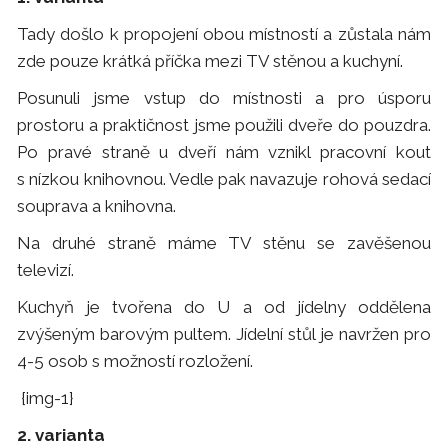
Tady došlo k propojení obou místností a zůstala nám
zde pouze krátká příčka mezi TV stěnou a kuchyní.
Posunuli jsme vstup do místnosti a pro úsporu
prostoru a praktičnost jsme použili dveře do pouzdra.
Po pravé straně u dveří nám vznikl pracovní kout
s nízkou knihovnou. Vedle pak navazuje rohová sedací
souprava a knihovna.
Na druhé straně máme TV stěnu se zavěšenou
televizí.
Kuchyň je tvořena do U a od jídelny oddělena
zvýšeným barovým pultem. Jídelní stůl je navržen pro
4-5 osob s možností rozložení.
{img-1}
2. varianta