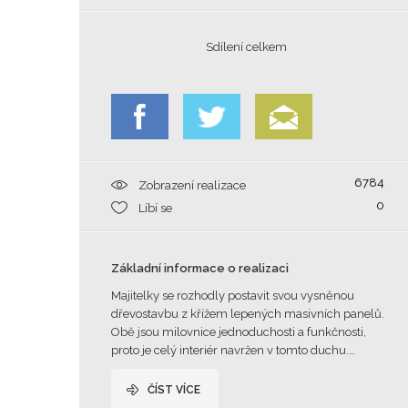
Sdílení celkem
6784
Zobrazení realizace
0
Líbí se
Základní informace o realizaci
Majitelky se rozhodly postavit svou vysněnou
dřevostavbu z křížem lepených masivních panelů.
Obě jsou milovnice jednoduchosti a funkčnosti,
proto je celý interiér navržen v tomto duchu.…
ČÍST VÍCE