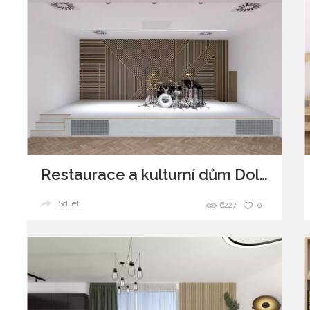
Restaurace a kulturní dům Dolní Dvořiště
Sdílet
6227
0