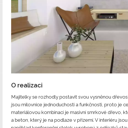
O realizaci
Majitelky se rozhodly postavit svou vysněnou dřevos
jsou milovnice jednoduchosti a funkčnosti, proto je ce
materiálovou kombinací je masivní smrkové dřevo, kte
a beton, který je na podlaze v přízemí. V interiéru jso
například konferenční stolek vyrobený z odřezků stave