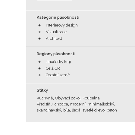
Kategorie působnosti
Interiérový design
Vizualizace
Architekt
Regiony působnosti
Jihočeský kraj
Celá ČR
Ostatní země
Štítky
,
,
,
Kuchyně
Obývací pokoj
Koupelna
,
,
,
Předsíň / chodba
moderní
minimalistický
,
,
,
,
skandinávský
bílá
šedá
světlé dřevo
beton