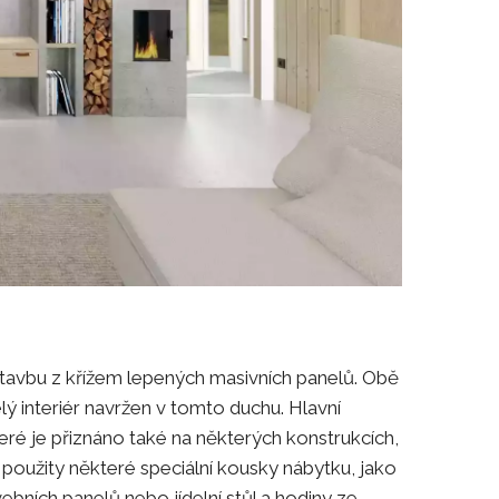
tavbu z křížem lepených masivních panelů. Obě
lý interiér navržen v tomto duchu. Hlavní
ré je přiznáno také na některých konstrukcích,
u použity některé speciální kousky nábytku, jako
bních panelů nebo jídelní stůl a hodiny ze