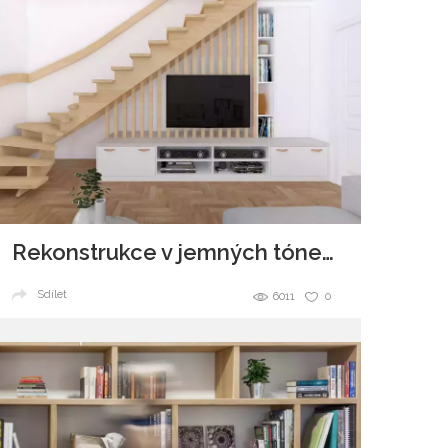
Rekonstrukce v jemných tónech
Sdílet
6011
0