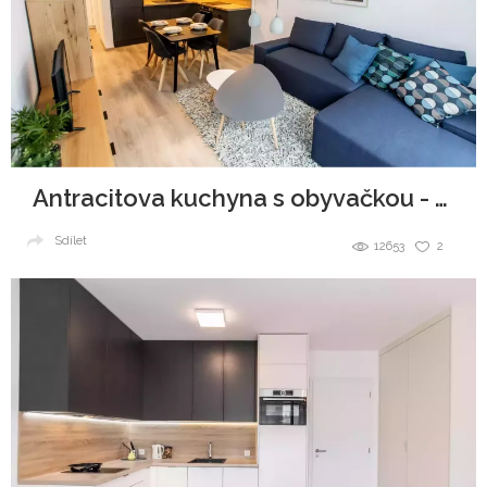
Antracitova kuchyna s obyvačkou - Malé Krasňany
Sdílet
12653
2