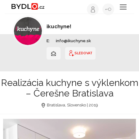
Toggle
navigati
ikuchyne!
Kuchyňské studio | Slovensko
E:
info@ikuchyne.sk
SLEDOVAT
Realizácia kuchyne s výklenkom
– Čerešne Bratislava
Bratislava, Slovensko | 2019