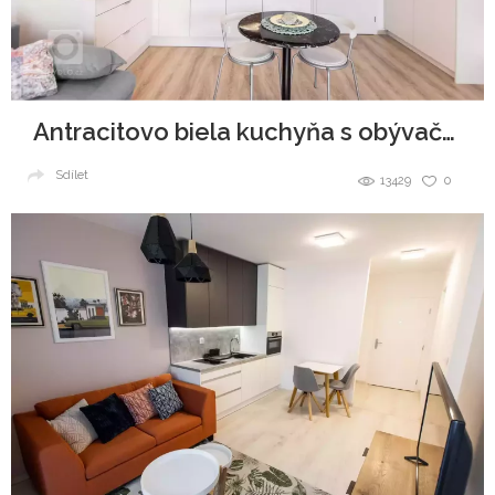
Antracitovo biela kuchyňa s obývačkou
Sdílet
13429
0