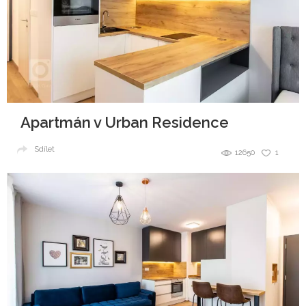
Apartmán v Urban Residence
Sdílet
12650
1