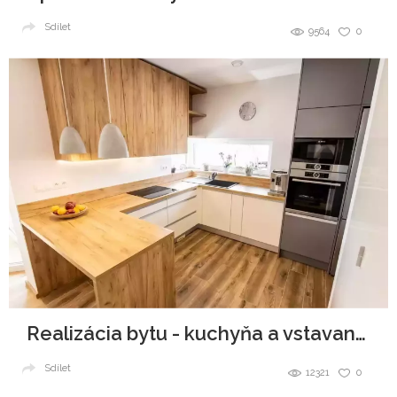
Sdílet
9564
0
Realizácia bytu - kuchyňa a vstavané skrine
Sdílet
12321
0