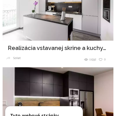
Realizácia vstavanej skrine a kuchynskej linky
Sdílet
11932
0
Tyto webové stránky