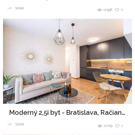
Sdílet
12598
0
Moderný 2,5i byt - Bratislava, Račianska
Sdílet
12709
1