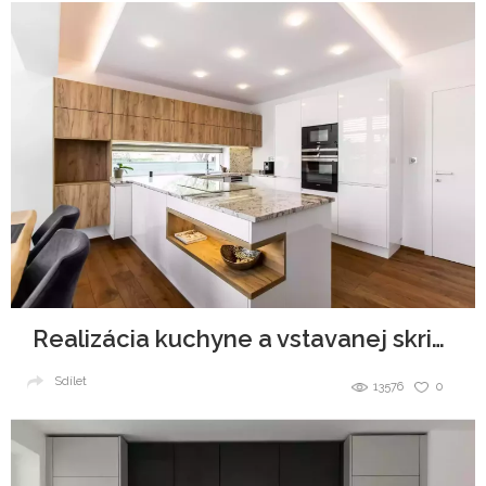
Realizácia kuchyne a vstavanej skrine
Sdílet
13576
0