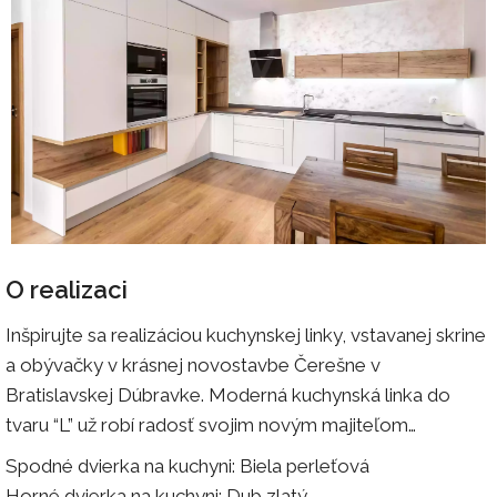
O realizaci
Inšpirujte sa realizáciou kuchynskej linky, vstavanej skrine
a obývačky v krásnej novostavbe Čerešne v
Bratislavskej Dúbravke. Moderná kuchynská linka do
tvaru “L” už robí radosť svojim novým majiteľom…
Spodné dvierka na kuchyni: Biela perleťová
Horné dvierka na kuchyni: Dub zlatý