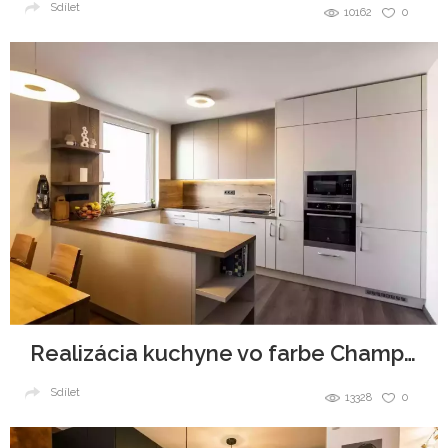
Sdílet
10162
0
Realizácia kuchyne vo farbe Champagne a Latte
Sdílet
13328
0