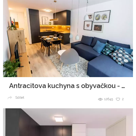
Antracitova kuchyna s obyvačkou - Malé Krasňany
Sdílet
12645
2