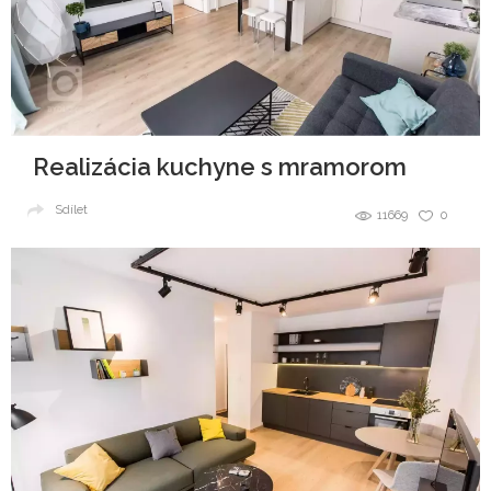
Realizácia kuchyne s mramorom
Sdílet
11669
0