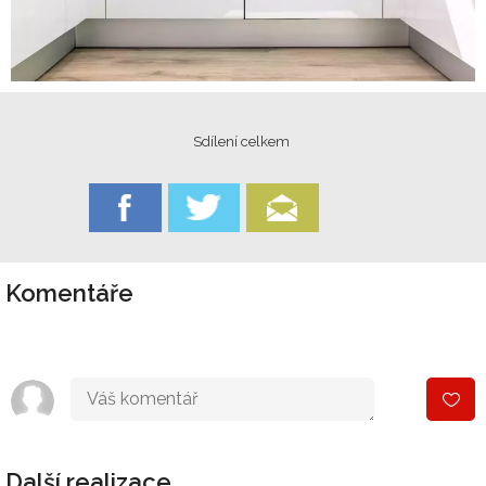
Sdílení celkem
Komentáře
Další realizace