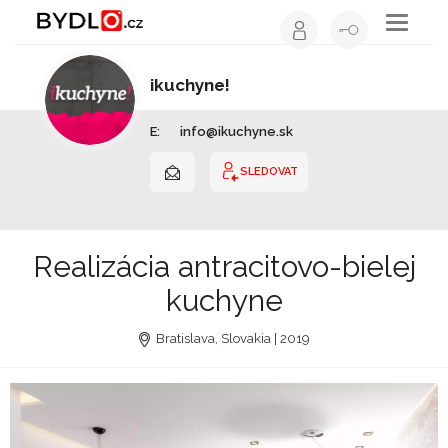
Toggle
navigati
ikuchyne!
Kuchyňské studio | Slovensko
E:
info@ikuchyne.sk
SLEDOVAT
Realizácia antracitovo-bielej
kuchyne
Bratislava, Slovakia | 2019