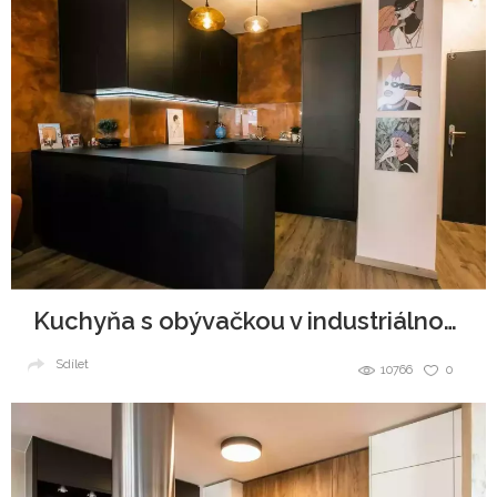
Kuchyňa s obývačkou v industriálnom štýle
Sdílet
10766
0