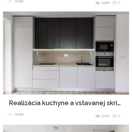
Sdílet
13568
0
Realizácia kuchyne a vstavanej skrine - Urban Residence
Sdílet
12015
0