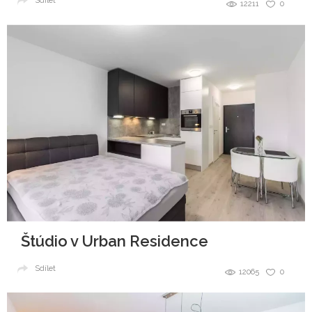
Sdílet
12211
0
Štúdio v Urban Residence
Sdílet
12065
0