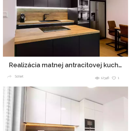
Realizácia matnej antracitovej kuchyne
Sdílet
12346
1