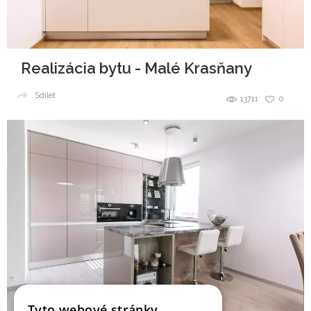
Realizácia bytu - Malé Krasňany
Sdílet
13711
0
Tyto webové stránky