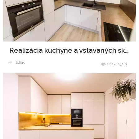
Realizácia kuchyne a vstavaných skríň
Sdílet
12117
0