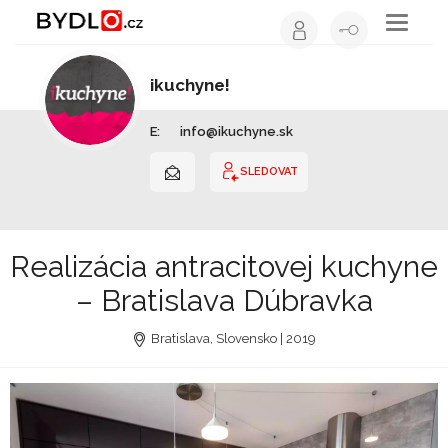
Toggle
navigati
ikuchyne!
Kuchyňské studio | Slovensko
E:
info@ikuchyne.sk
SLEDOVAT
Realizácia antracitovej kuchyne
– Bratislava Dúbravka
Bratislava, Slovensko | 2019