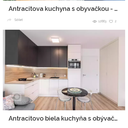
Antracitova kuchyna s obyvačkou - Malé Krasňany
Sdílet
12663
2
Antracitovo biela kuchyňa s obývačkou