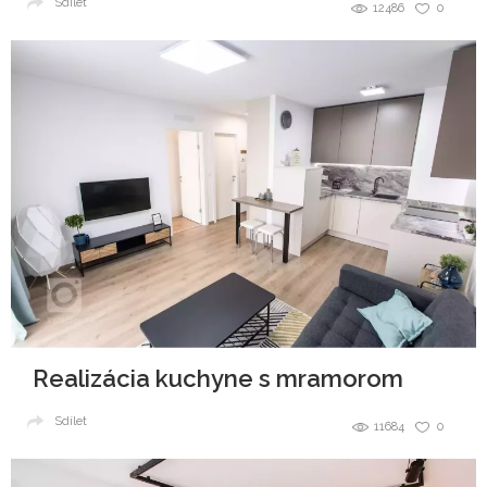
Sdílet
12486
0
Realizácia kuchyne s mramorom
Sdílet
11684
0