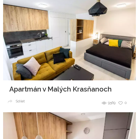
Apartmán v Malých Krasňanoch
Sdílet
9569
0