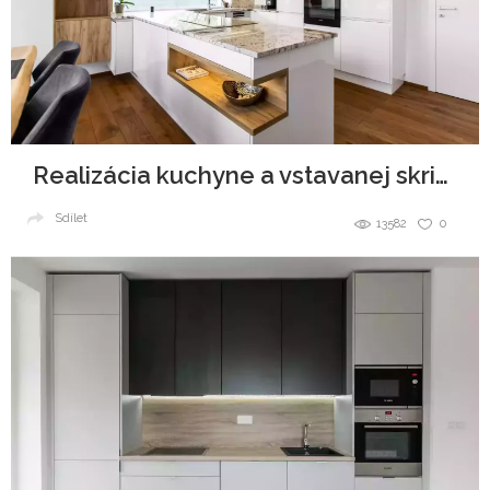
Realizácia kuchyne a vstavanej skrine
Sdílet
13582
0