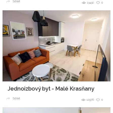
Sdílet
13432
0
Jednoizbový byt - Malé Krasňany
Sdílet
12976
0