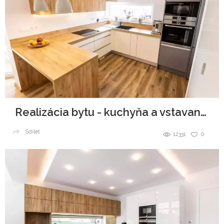
Realizácia bytu - kuchyňa a vstavané skrine
Sdílet
12331
0