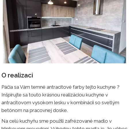
O realizaci
Páčia sa Vám temné antracitové farby tejto kuchyne ?
Inšpirujte sa touto krásnou realizáciou kuchyne v
antracitovom vysokom lesku v kombinácii so svetlým
betónom na pracovnej doske.
Na celú kuchyňu sme použili zafrézované madlo v
hliníkovom prevedení. Výhodou tohto madla je, že vôbec