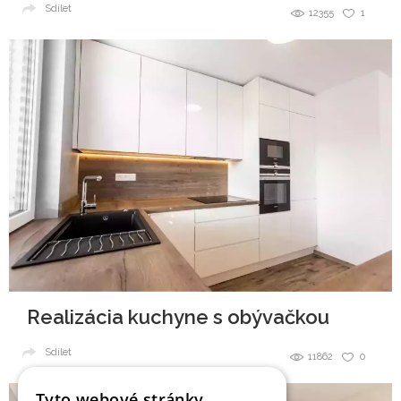
Sdílet
12355
1
Realizácia kuchyne s obývačkou
Sdílet
11862
0
Tyto webové stránky