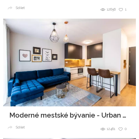
Sdílet
12656
1
Moderné mestské bývanie - Urban Residence
Sdílet
12481
0