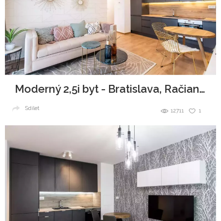
Moderný 2,5i byt - Bratislava, Račianska
Sdílet
12711
1