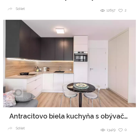
Sdílet
12657
2
Antracitovo biela kuchyňa s obývačkou
Sdílet
13429
0