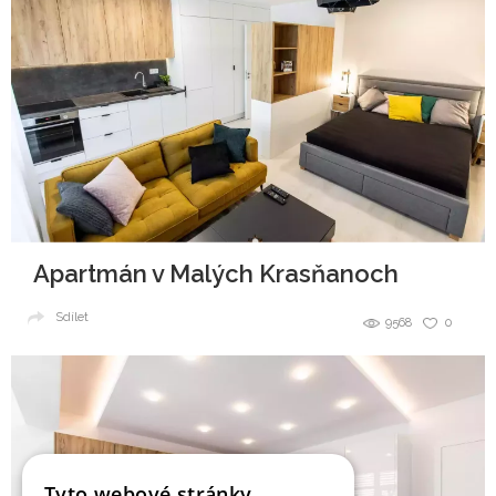
Apartmán v Malých Krasňanoch
Sdílet
9568
0
Tyto webové stránky