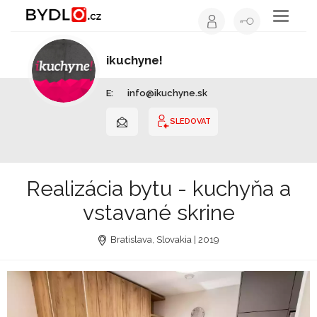
Toggle
navigati
ikuchyne!
Kuchyňské studio | Slovensko
E:
info@ikuchyne.sk
SLEDOVAT
Realizácia bytu - kuchyňa a
vstavané skrine
Bratislava, Slovakia | 2019