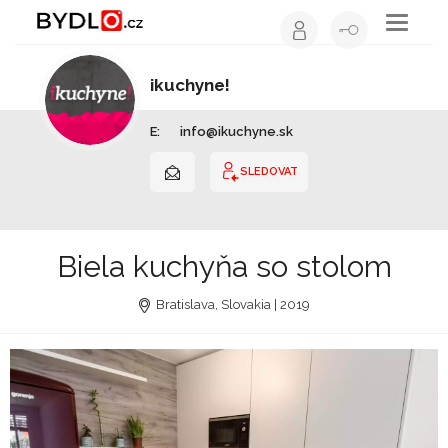
Toggle
navigati
ikuchyne!
Kuchyňské studio | Slovensko
E:
info@ikuchyne.sk
SLEDOVAT
Biela kuchyňa so stolom
Bratislava, Slovakia | 2019