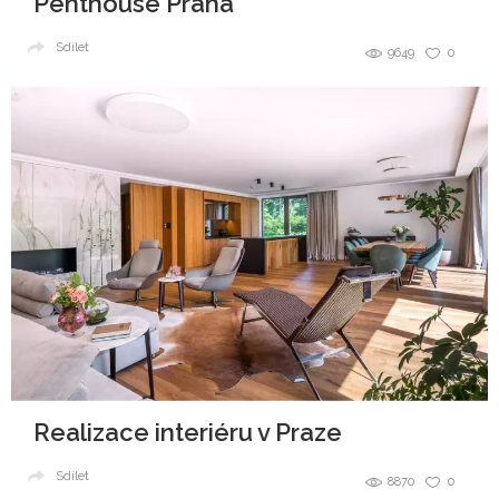
Penthouse Praha
Sdílet
9649
0
Realizace interiéru v Praze
Sdílet
8870
0