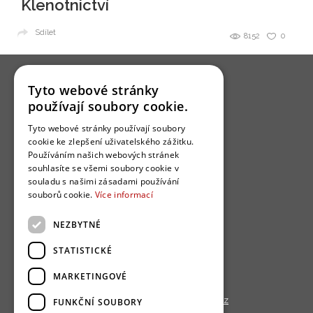
Klenotnictví
Sdílet
8152
0
Tyto webové stránky
používají soubory cookie.
Tyto webové stránky používají soubory
O nás
cookie ke zlepšení uživatelského zážitku.
Používáním našich webových stránek
Bydlo programy
souhlasíte se všemi soubory cookie v
Jak se zapojit?
souladu s našimi zásadami používání
souborů cookie.
Více informací
Uživatelské podmínky
Ochrana osobních údajú
NEZBYTNÉ
Cookies
STATISTICKÉ
Redakce
MARKETINGOVÉ
Copyright © 2013 - 2026,
Bydlo.cz
FUNKČNÍ SOUBORY