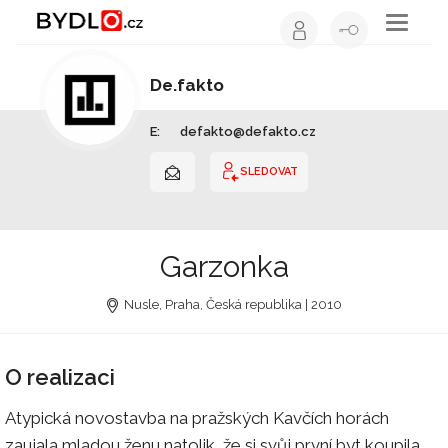
Toggle
navigati
De.fakto
Architekt | Hlavní město Praha
E:
defakto@defakto.cz
SLEDOVAT
Garzonka
Nusle, Praha, Česká republika | 2010
O realizaci
Atypická novostavba na pražských Kavčích horách
zaujala mladou ženu natolik, že si svůj první byt koupila