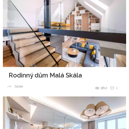
Rodinný dům Malá Skála
Sdílet
9812
1