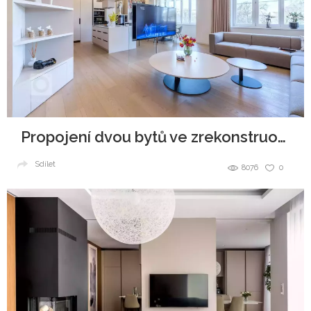
Propojení dvou bytů ve zrekonstruovaném secesním domě
Sdílet
8076
0