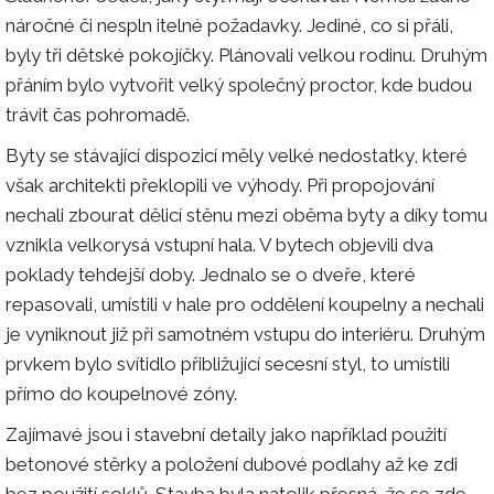
náročné či nespln itelné požadavky. Jediné, co si přáli,
byly tři dětské pokojíčky. Plánovali velkou rodinu. Druhým
přáním bylo vytvořit velký společný proctor, kde budou
trávit čas pohromadě.
Byty se stávající dispozicí měly velké nedostatky, které
však architekti překlopili ve výhody. Při propojování
nechali zbourat dělicí stěnu mezi oběma byty a díky tomu
vznikla velkorysá vstupní hala. V bytech objevili dva
poklady tehdejší doby. Jednalo se o dveře, které
repasovali, umístili v hale pro oddělení koupelny a nechali
je vyniknout již při samotném vstupu do interiéru. Druhým
prvkem bylo svítidlo přibližující secesní styl, to umístili
přímo do koupelnové zóny.
Zajímavé jsou i stavební detaily jako například použití
betonové stěrky a položení dubové podlahy až ke zdi