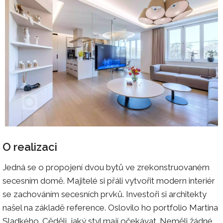
O realizaci
Jedná se o propojení dvou bytů ve zrekonstruovaném
secesním domě. Majitelé si přáli vytvořit modern interiér
se zachováním secesních prvků. Investoři si architekty
našel na základě reference. Oslovilo ho portfolio Martina
Sladkého. Cěděli, jaký styl mají očekávat. Neměli žádné