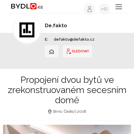
Toggle
navigati
De.fakto
Architekt | Hlavní město Praha
E:
defakto@defakto.cz
SLEDOVAT
Propojení dvou bytů ve
zrekonstruovaném secesním
domě
Brno, Česko | 2018