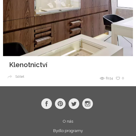
Klenotnictví
Sdílet
8154
0
O nás
Bydlo programy