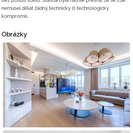
bez použití soklů. Stavba byla natolik přesná, že se zde
nemusel dělat žádný technický či technologický
kompromis.
Obrázky