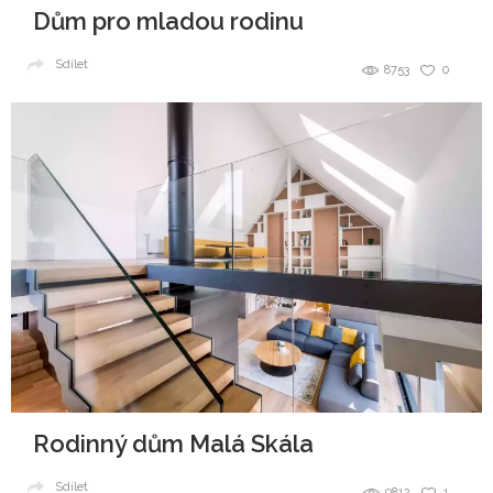
Dům pro mladou rodinu
Sdílet
8753
0
Rodinný dům Malá Skála
Sdílet
9812
1