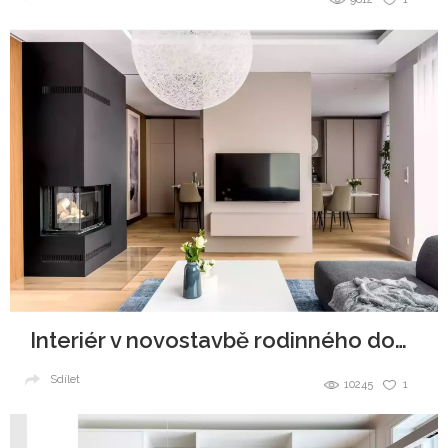
Interiér v novostavbě rodinného domu
Sdílet
10245
1