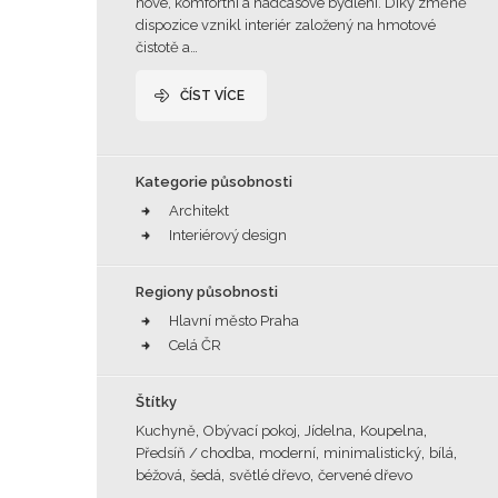
nové, komfortní a nadčasové bydlení. Díky změně
dispozice vznikl interiér založený na hmotové
čistotě a…
ČÍST VÍCE
Kategorie působnosti
Architekt
Interiérový design
Regiony působnosti
Hlavní město Praha
Celá ČR
Štítky
,
,
,
,
Kuchyně
Obývací pokoj
Jídelna
Koupelna
,
,
,
,
Předsíň / chodba
moderní
minimalistický
bílá
,
,
,
béžová
šedá
světlé dřevo
červené dřevo