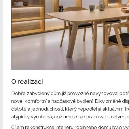
O realizaci
Dobře zabydlený dům již provozně nevyhovoval potře
nové, komfortní a nadčasové bydlení. Díky změně disp
čistotě a jednoduchosti, který nepodléhá aktuálním t
atypicky vyrobena, což umožňuje pracovat s celým 
Cílem rekonstrukce interiéru rodinného domu bylo v