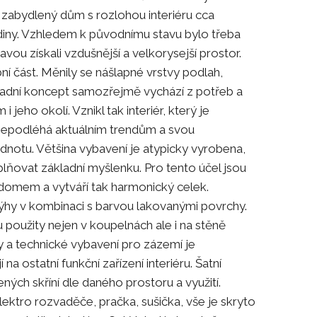
zabydlený dům s rozlohou interiéru cca
iny. Vzhledem k původnímu stavu bylo třeba
ou získali vzdušnější a velkorysejší prostor.
bní část. Měnily se nášlapné vrstvy podlah,
kladní koncept samozřejmě vychází z potřeb a
 jeho okolí. Vznikl tak interiér, který je
 nepodléhá aktuálním trendům a svou
dnotu. Většina vybavení je atypicky vyrobena,
ňovat základní myšlenku. Pro tento účel jsou
m domem a vytváří tak harmonický celek.
dýhy v kombinaci s barvou lakovanými povrchy.
 použity nejen v koupelnách ale i na stěně
 a technické vybavení pro zázemí je
na ostatní funkční zařízení interiéru. Šatní
ých skříní dle daného prostoru a využití.
lektro rozvaděče, pračka, sušička, vše je skryto