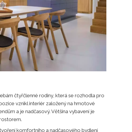
bám čtyřčlenné rodiny, která se rozhodla pro
ozice vznikl interiér založený na hmotové
rendům a je nadčasový. Většina vybavení je
prostorem.
ytvoření komfortního a nadčasového bydlení