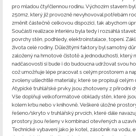
pro mladou čtyřčlennou rodinu. Výchozím stavem byl 
250m2, který již provozně nevyhovoval potřebám rod
změnit částečně celkovou dispozici, tak abychom úprav
Součástí realizace interiéru byla tedy i rozsáhlá stave
povrchy stěn, podhledy, elektroinstalace, topení. Zá
života celé rodiny. Důležitými faktory byl samotný dům i
založený na hmotové čistotě a jednoduchosti, který
nadčasovostí si bude i do budoucna udržovat svou ho
což umožňuje lépe pracovat s celým prostorem a napl
zvoleny ušlechtilé materiály, které se propisují celý
Atypické truhlářské prvky jsou zhotoveny z přírodní 
Vše doplňují velkoformátové obklady stěn, které jsou
kolem krbu nebo v knihovně. Veškeré úložné prostory
řešeno/skryto v truhlářský prvcích, které dále navazují 
prostory jsou řešeny v kombinaci otevřených a uzavřen
Technické vybavení jako je kotel, zásobník na vodu, e