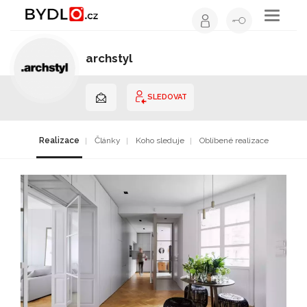
Toggle
navigati
archstyl
Architekt | Slovensko
SLEDOVAT
Realizace
Články
Koho sleduje
Oblíbené realizace