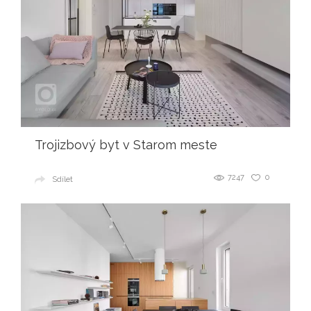
Trojizbový byt v Starom meste
7247
0
Sdílet