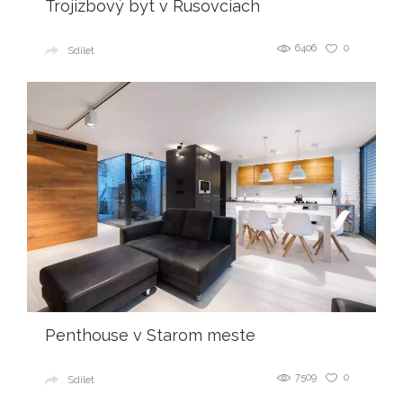
Trojizbový byt v Rusovciach
6406
0
Sdílet
Penthouse v Starom meste
7509
0
Sdílet