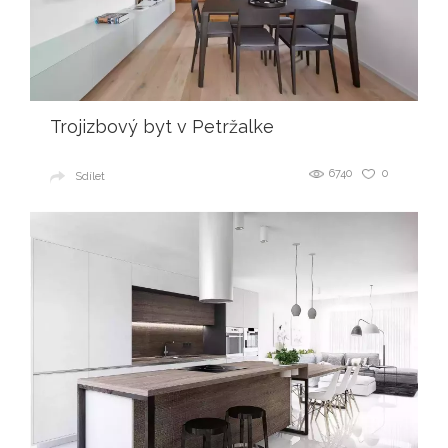
Trojizbový byt v Petržalke
6740
0
Sdílet