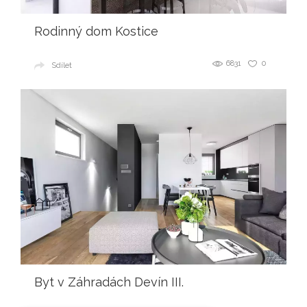
Rodinný dom Kostice
6831
0
Sdílet
Byt v Záhradách Devín III.