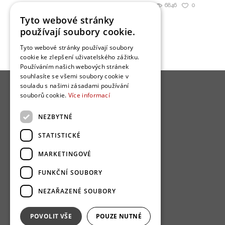
6846
0
Sdílet
Tyto webové stránky
používají soubory cookie.
Tyto webové stránky používají soubory
cookie ke zlepšení uživatelského zážitku.
Používáním našich webových stránek
souhlasíte se všemi soubory cookie v
souladu s našimi zásadami používání
souborů cookie.
Více informací
NEZBYTNÉ
O nás
STATISTICKÉ
Bydlo programy
MARKETINGOVÉ
Jak se zapojit?
FUNKČNÍ SOUBORY
Uživatelské podmínky
NEZAŘAZENÉ SOUBORY
Ochrana osobních údajú
Cookies
POVOLIT VŠE
POUZE NUTNÉ
Redakce