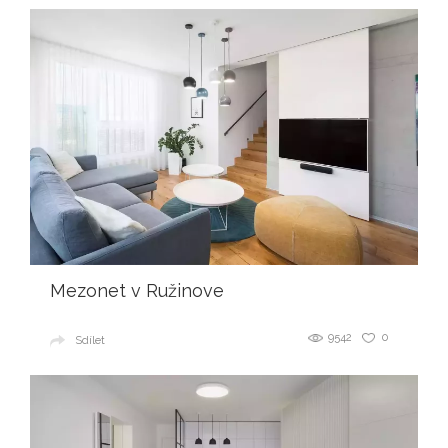
Mezonet v Ružinove
9542
0
Sdílet