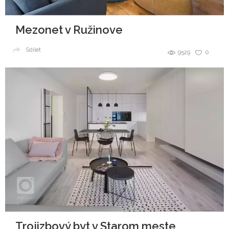
Mezonet v Ružinove
Sdílet
9529
0
Trojizbový byt v Starom meste