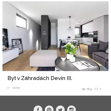
Byt v Záhradách Devín III.
Sdílet
6833
0