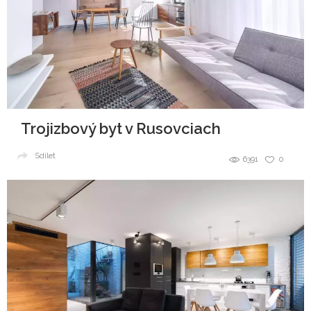
Trojizbový byt v Rusovciach
Sdílet
6391
0