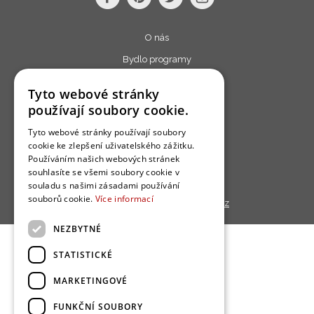
O nás
Bydlo programy
Jak se zapojit?
Tyto webové stránky
Uživatelské podmínky
používají soubory cookie.
Ochrana osobních údajú
Tyto webové stránky používají soubory
cookie ke zlepšení uživatelského zážitku.
Cookies
Používáním našich webových stránek
Redakce
souhlasíte se všemi soubory cookie v
souladu s našimi zásadami používání
souborů cookie.
Více informací
Copyright © 2013 - 2026,
Bydlo.cz
NEZBYTNÉ
STATISTICKÉ
MARKETINGOVÉ
FUNKČNÍ SOUBORY