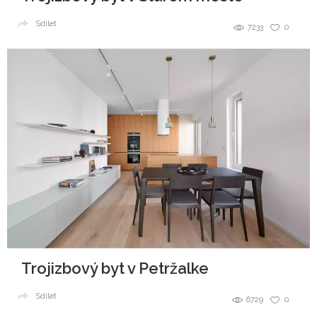
Sdílet
7233
0
Trojizbový byt v Petržalke
Sdílet
6729
0