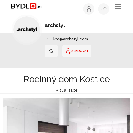
Toggle
navigati
archstyl
Architekt | Slovensko
E:
krc@archstyl.com
SLEDOVAT
Rodinný dom Kostice
Vizualizace