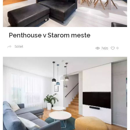
Penthouse v Starom meste
Sdílet
7495
0