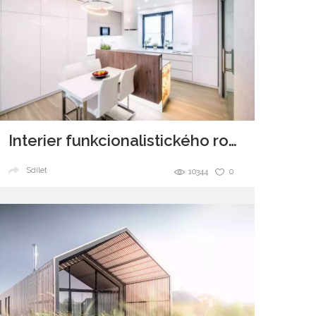
Interier funkcionalistického rodinného domu Brno
Sdílet
10344
0