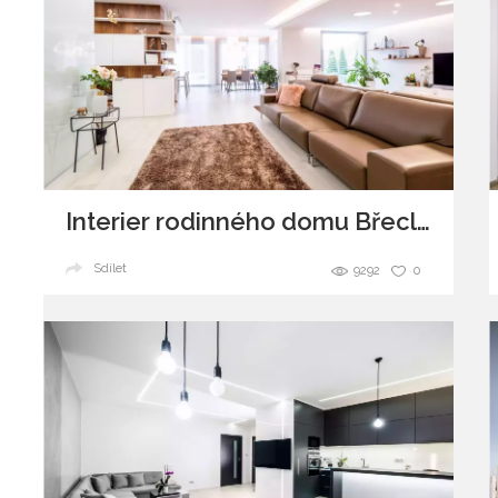
Interier rodinného domu Břeclav
Sdílet
9292
0