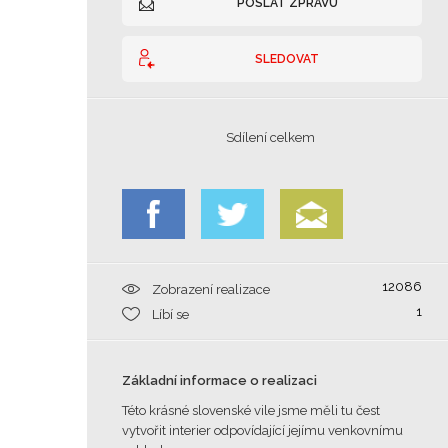
POSLAT ZPRÁVU
SLEDOVAT
Sdílení celkem
12086
Zobrazení realizace
1
Líbí se
Základní informace o realizaci
Této krásné slovenské vile jsme měli tu čest
vytvořit interier odpovídající jejímu venkovnímu