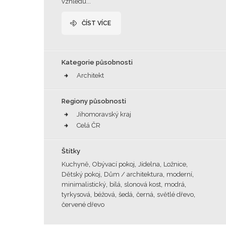
vzhledu...
ČÍST VÍCE
Kategorie působnosti
Architekt
Regiony působnosti
Jihomoravský kraj
Celá ČR
Štítky
,
,
,
,
Kuchyně
Obývací pokoj
Jídelna
Ložnice
,
,
,
Dětský pokoj
Dům / architektura
moderní
,
,
,
,
minimalistický
bílá
slonová kost
modrá
,
,
,
,
,
tyrkysová
béžová
šedá
černá
světlé dřevo
červené dřevo