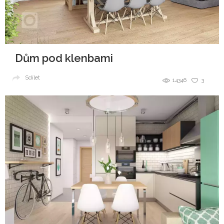
Dům pod klenbami
Sdílet
14346
3