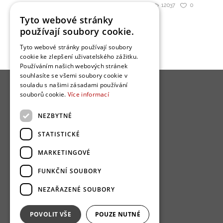
12037
0
Sdílet
Tyto webové stránky
používají soubory cookie.
Tyto webové stránky používají soubory
cookie ke zlepšení uživatelského zážitku.
Používáním našich webových stránek
souhlasíte se všemi soubory cookie v
souladu s našimi zásadami používání
souborů cookie.
Více informací
NEZBYTNÉ
O nás
STATISTICKÉ
Bydlo programy
MARKETINGOVÉ
Jak se zapojit?
FUNKČNÍ SOUBORY
Uživatelské podmínky
NEZAŘAZENÉ SOUBORY
Ochrana osobních údajú
Cookies
POVOLIT VŠE
POUZE NUTNÉ
Redakce