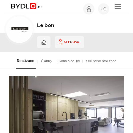
Toggle
navigati
Le bon
Výrobce nábytku | Jihomoravský kraj
SLEDOVAT
Realizace
Články
Koho sleduje
Oblíbené realizace