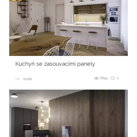
Kuchyň se zasouvacími panely
8694
0
Sdílet