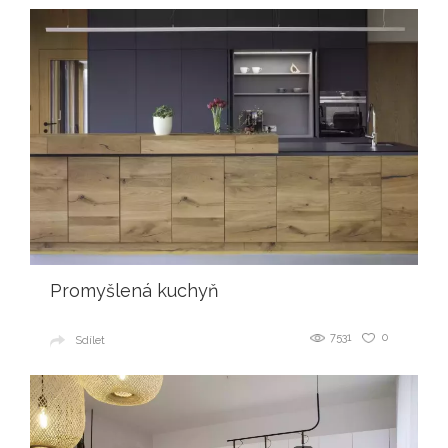
Promyšlená kuchyň
7531
0
Sdílet