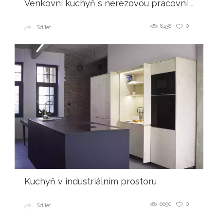
Venkovní kuchyň s nerezovou pracovní deskou
8438
0
Sdílet
Kuchyň v industriálním prostoru
6690
0
Sdílet