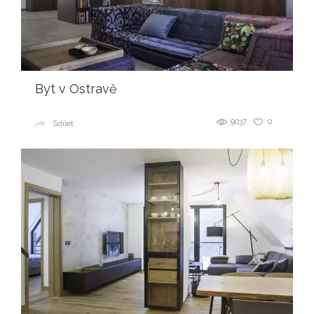
Byt v Ostravě
9037
0
Sdílet