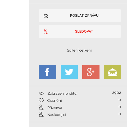
POSLAT ZPRÁVU
SLEDOVAT
Sdílení celkem
2902
Zobrazení profilu
0
Ocenění
0
Příznivci
0
Následující