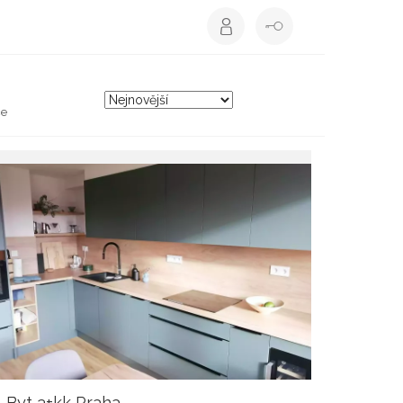
ce
Byt 3+kk Praha