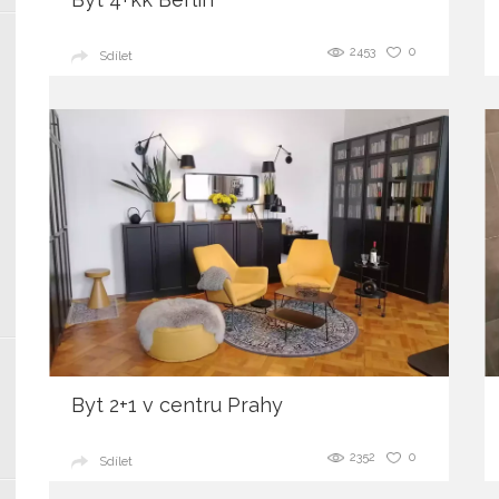
2453
0
Sdílet
Byt 2+1 v centru Prahy
2352
0
Sdílet