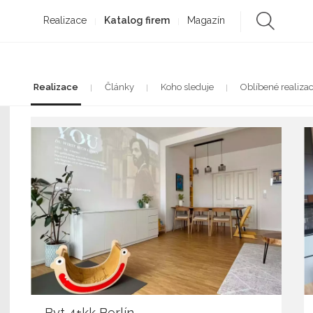
Realizace
Katalog firem
Magazín
Realizace
Články
Koho sleduje
Oblíbené realiza
Byt 4+kk Berlín