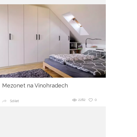
Mezonet na Vinohradech
2282
0
Sdílet