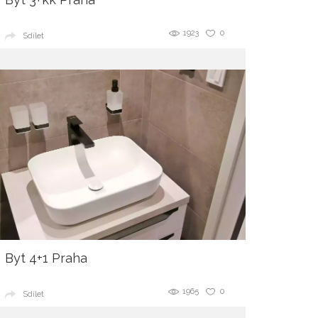
1923
0
Sdílet
Byt 4+1 Praha
1965
0
Sdílet