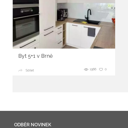
Byt 5+1 v Brně
1966
0
Sdílet
ODBĚR NOVINEK