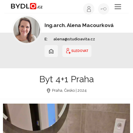
Toggle
navigati
Ing.arch. Alena Macourková
Architekt | Hlavní město Praha
E:
alena@studioavita.cz
SLEDOVAT
Byt 4+1 Praha
Praha, Česko | 2024