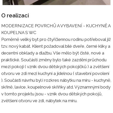
O realizaci
MODERNIZACE POVRCHŮ A VYBAVENÍ - KUCHYNĚ A
KOUPELNA S WC
Poměrně veliký byt pro čtyřčlennou rodinu potřeboval již
tzv. nový kabát. Klient požadoval bílé dveře, černé kliky a
decentní obklady a dlažbu. Vše mělo být čisté, nové a
praktické. Součástí změny bylo také zazdění průchodu
mezi pokoji ( vznik dvou dětských pokojíčků ) a zvětšení
otvoru ve zdi mezi kuchyní a jídelnou ( stavební povolení
). Součástí návrhu byl i rozkres nábytku na míru - kuchyně,
skříně, lavice, koupelnové skříňky atd. Významnými body
v tomto projektu jsou - vznik dvou dětských pokojů,
zvětšení otvoru ve zdi, nábytek na míru.