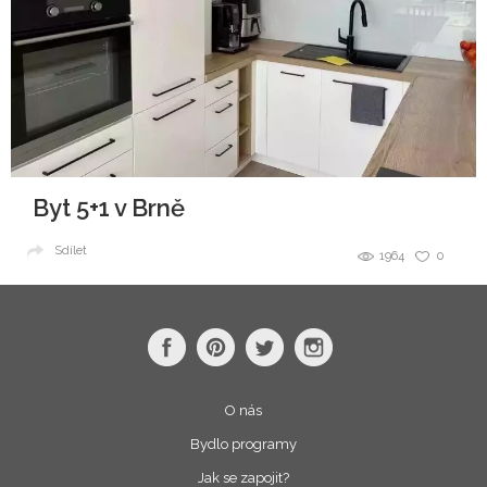
Byt 5+1 v Brně
Sdílet
1964
0
O nás
Bydlo programy
Jak se zapojit?