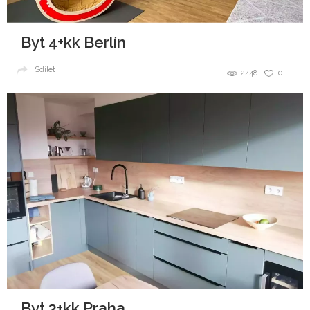
Byt 4+kk Berlín
Sdílet
2448
0
Byt 3+kk Praha