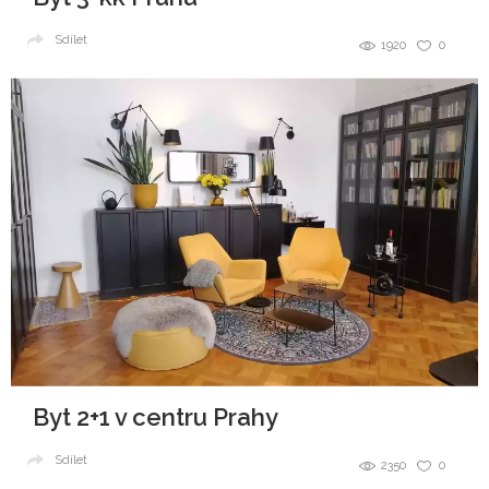
Sdílet
1920
0
Byt 2+1 v centru Prahy
Sdílet
2350
0