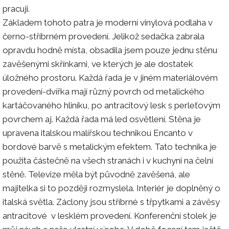
pracuji.
Základem tohoto patra je moderní vinylová podlaha v
černo-stříbrném provedení. Jelikož sedačka zabrala
opravdu hodně místa, obsadila jsem pouze jednu stěnu
zavěšenými skřínkami, ve kterých je ale dostatek
úložného prostoru. Každá řada je v jiném materiálovém
provedení-dvířka mají různý povrch od metalického
kartáčovaného hliníku, po antracitový lesk s perleťovým
povrchem aj. Každá řada má led osvětlení. Stěna je
upravena italskou malířskou technikou Encanto v
bordové barvě s metalickým efektem. Tato technika je
použita částečně na všech stranách i v kuchyni na čelní
stěně. Televize měla být původně zavěšená, ale
majitelka si to později rozmyslela. Interiér je doplněný o
italská světla. Záclony jsou stříbrné s třpytkami a závěsy
antracitové v lesklém provedení. Konferenční stolek je