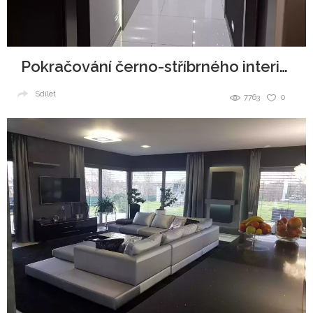
Pokračování černo-stříbrného interiéru, vstupní chodba do bytu.
Sdílet
7763
0