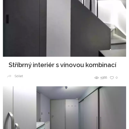
Stříbrný interiér s vínovou kombinací
Sdílet
5988
0