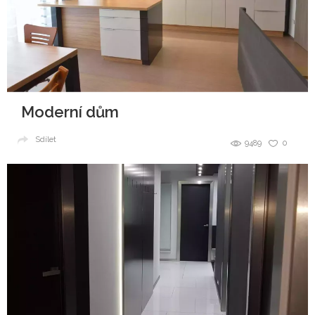
Moderní dům
Sdílet
9489
0