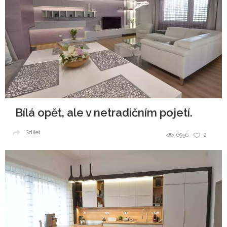
Bílá opět, ale v netradičním pojetí.
Sdílet
6956
2