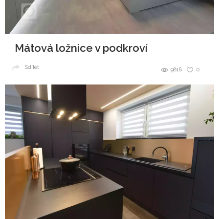
Mátová ložnice v podkroví
Sdílet
9818
0