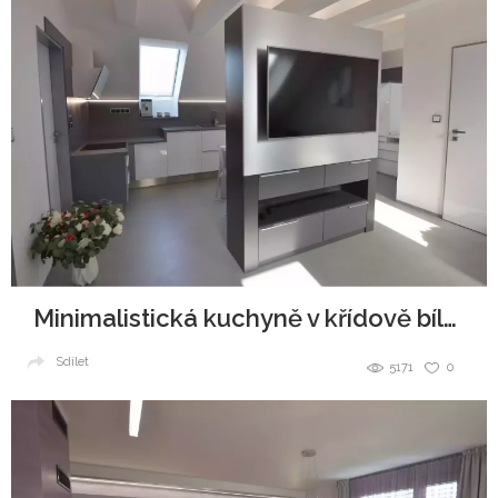
Minimalistická kuchyně v křídově bílé a antracitové.
Sdílet
5171
0