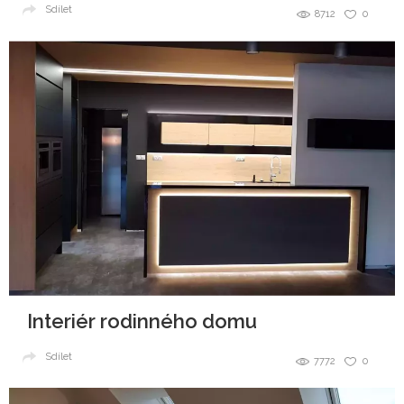
Sdílet
8712
0
Interiér rodinného domu
Sdílet
7772
0