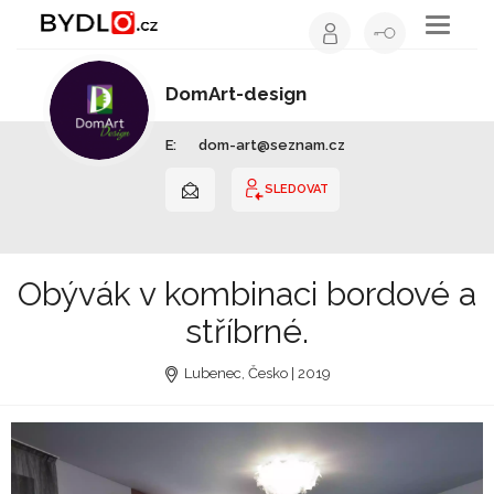
Toggle
navigati
DomArt-design
Architekt | Liberecký kraj
E:
dom-art@seznam.cz
SLEDOVAT
Obývák v kombinaci bordové a
stříbrné.
Lubenec, Česko | 2019