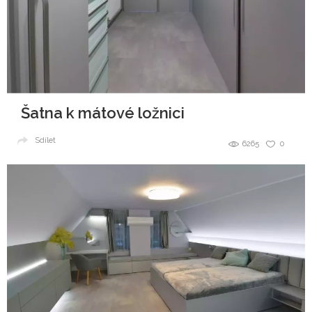
Šatna k mátové ložnici
Sdílet
6265
0