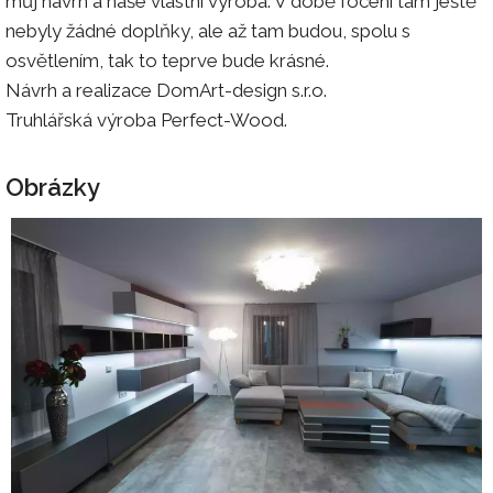
můj návrh a naše vlastní výroba. V době focení tam ještě
nebyly žádné doplňky, ale až tam budou, spolu s
osvětlením, tak to teprve bude krásné.
Návrh a realizace DomArt-design s.r.o.
Truhlářská výroba Perfect-Wood.
Obrázky