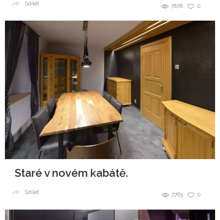
Sdílet
7876
0
Staré v novém kabátě.
Sdílet
7763
0