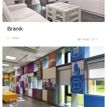
Bráník
Sdílet
10949
1