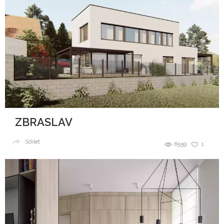
ZBRASLAV
Sdílet
6559
1