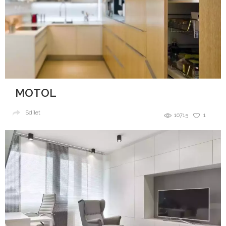
MOTOL
Sdílet
10715
1