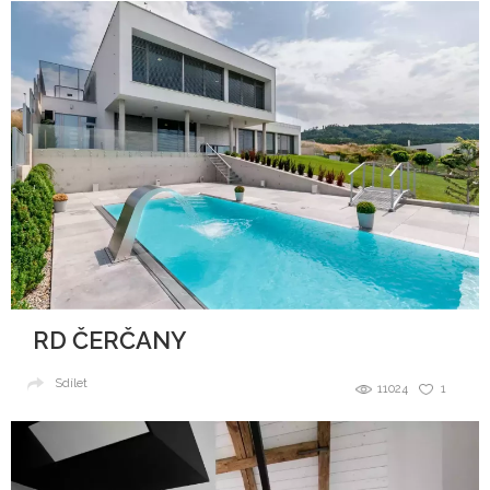
RD ČERČANY
Sdílet
11024
1