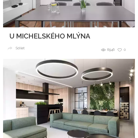
U MICHELSKÉHO MLÝNA
Sdílet
6946
0