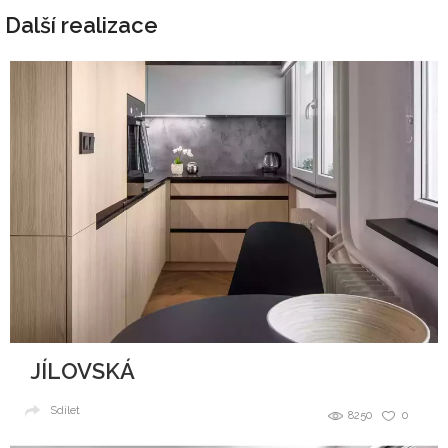
Další realizace
JÍLOVSKÁ
Sdílet
8250
0