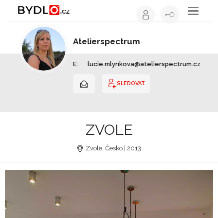
Toggle
navigati
Atelierspectrum
Architekt | Hlavní město Praha
E:
lucie.mlynkova@atelierspectrum.cz
SLEDOVAT
ZVOLE
Zvole, Česko | 2013