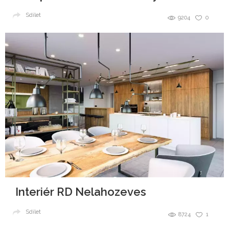
Sdílet
9204
0
Interiér RD Nelahozeves
Sdílet
8724
1