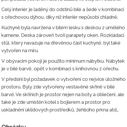
Celý interiér je laděný do odstínů bílé a šedé v kombinaci
s ořechovou dýhou, díky níž interiér nepůsobí chladně.
Kuchyně byla navržena v bílém lesku s deskou z umělého
kamene. Deska zároveň tvoří parapety oken. Rozkládací
stůl, který navazuje na dřevěnou část kuchyně, byl také
vytvořen na míru.
V obývacím pokoji je použito minimum nábytku. Nábytek
je v bílé barvě, opět v kombinaci s knihovnou z ořechu.
V předsíni byl požadavek o vytvoření co nejvíce úložného
prostoru. Byly zde vytvořeny vestavěné skříně v bílé
barvě. Ve skříních je prostor nejen na boty a oblečení, ale
také je zde umístěn kotel s bojlerem a prostor pro
uskladnění úklidových prostředků, žehlicího prkna atd…