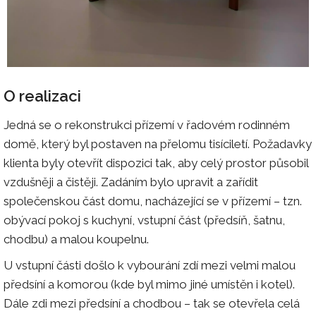
O realizaci
Jedná se o rekonstrukci přízemí v řadovém rodinném
domě, který byl postaven na přelomu tisíciletí. Požadavky
klienta byly otevřít dispozici tak, aby celý prostor působil
vzdušněji a čistěji. Zadáním bylo upravit a zařídit
společenskou část domu, nacházející se v přízemí – tzn.
obývací pokoj s kuchyní, vstupní část (předsíň, šatnu,
chodbu) a malou koupelnu.
U vstupní části došlo k vybourání zdí mezi velmi malou
předsíní a komorou (kde byl mimo jiné umístěn i kotel).
Dále zdi mezi předsíní a chodbou – tak se otevřela celá