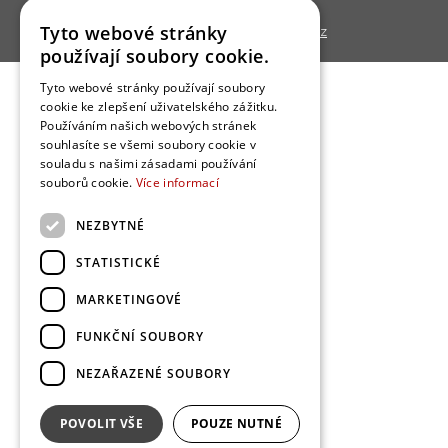
Tyto webové stránky
Copyright © 2013 - 2026,
Bydlo.cz
používají soubory cookie.
Tyto webové stránky používají soubory
cookie ke zlepšení uživatelského zážitku.
Používáním našich webových stránek
souhlasíte se všemi soubory cookie v
souladu s našimi zásadami používání
souborů cookie.
Více informací
NEZBYTNÉ
STATISTICKÉ
MARKETINGOVÉ
FUNKČNÍ SOUBORY
NEZAŘAZENÉ SOUBORY
POVOLIT VŠE
POUZE NUTNÉ