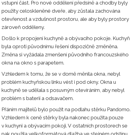
vstupní část. Pro nové oddělení předsíně a chodby byly
použity celoskleněné dveře, aby zůstala zachována
otevřenost a vzdušnost prostoru, ale aby byly prostory
zároveň odděleny.
Došlo k propojení kuchyně a obývacího pokoje. Kuchyň
byla oproti původnímu řešení dispozičně změněna.
Změna si vyžádala zmenšení původního francouzského
okna na okno s parapetem.
Vzhledem k tomu, že se v domě měnila okna, nebyl
problém kuchyňskou linku vést i pod okny. Okna u
kuchyně se udělala s posuvným otevíráním, aby nebyl
problém s baterií a odsavačem.
Přáním majitelů bylo použít na podlahu stěrku Pandomo.
Vzhledem k ceně stěrky byla nakonec použita pouze
v kuchyni a obývacím pokoji. V ostatních prostorech se
pak použila velkoformátová dlažba ve stejném odstínu.