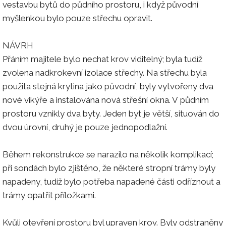
vestavbu bytů do půdního prostoru, i když původní
myšlenkou bylo pouze střechu opravit.
NÁVRH
Přáním majitele bylo nechat krov viditelný; byla tudíž
zvolena nadkrokevní izolace střechy. Na střechu byla
použita stejná krytina jako původní, byly vytvořeny dva
nové vikýře a instalována nová střešní okna. V půdním
prostoru vznikly dva byty. Jeden byt je větší, situován do
dvou úrovní, druhý je pouze jednopodlažní.
Během rekonstrukce se narazilo na několik komplikací;
při sondách bylo zjištěno, že některé stropní trámy byly
napadeny, tudíž bylo potřeba napadené části odříznout a
trámy opatřit příložkami.
Kvůli otevření prostoru byl upraven krov. Byly odstraněny