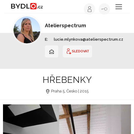
Toggle
navigati
Atelierspectrum
Architekt | Hlavní město Praha
E:
lucie.mlynkova@atelierspectrum.cz
SLEDOVAT
HŘEBENKY
Praha 5, Česko | 2015