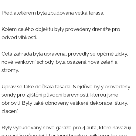
Před ateliérem byla zbudována velká terasa.
Kolem celého objektu byly provedeny drenáže pro
odvod vlhkosti.
Celá zahrada byla upravena, provedly se opěrné zídky,
nové venkovní schody, byla osázená nová zeleň a
stromy.
Úprav se také dočkala fasáda. Nejdříve byly provedeny
sondy pro zjištění původní barevnosti, kterou jsme
obnovili. Byly také obnoveny veškeré dekorace, štuky,
zlacení.
Byly vybudovány nové garáže pro 4 auta, které navazují
na garáže původní. U vstupní branky vznikl prostor pro