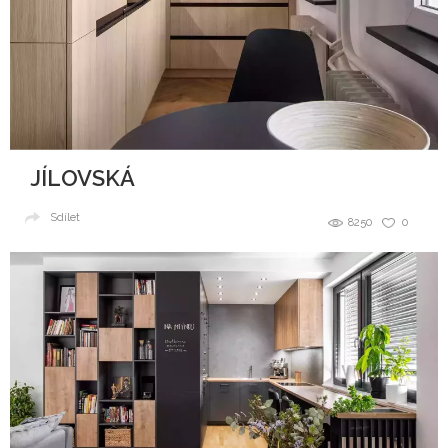
JÍLOVSKÁ
Sdílet
8250
0