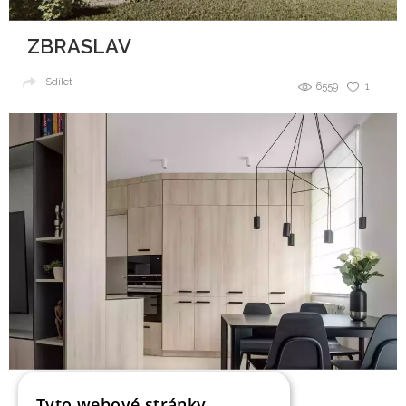
ZBRASLAV
Sdílet
6559
1
BARRANDOV
Tyto webové stránky