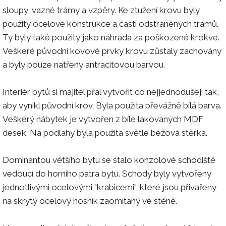
sloupy, vazné trámy a vzpěry. Ke ztužení krovu byly
použity ocelové konstrukce a části odstraněných trámů.
Ty byly také použity jako náhrada za poškozené krokve.
Veškeré původní kovové prvky krovu zůstaly zachovány
a byly pouze natřeny antracitovou barvou.
Interiér bytů si majitel přál vytvořit co nejjednodušeji tak,
aby vynikl původní krov. Byla použita převážně bílá barva.
Veškerý nábytek je vytvořen z bíle lakovaných MDF
desek. Na podlahy byla použita světle béžová stěrka.
Dominantou většího bytu se stalo konzolové schodiště
vedoucí do horního patra bytu. Schody byly vytvořeny
jednotlivými ocelovými "krabicemi", které jsou přivařeny
na skrytý ocelový nosník zaomítaný ve stěně.