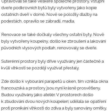
Upravovali se také veškeré společné prostory. Vstupní
dveře podkrovních bytů byly vytvořeny jako kopie
ostatních dveří v domě. Nově se položily dlažby na
podestách, opravilo se zábradlí, madla.
Renovace se také dočkaly všechny ostatní byty. Nově
byly vytvořeny koupelny, došlo ke zbroušení a lakování
původních vlysových podlah, renovovaly se dveře.
Suterénní prostory byly dříve využívány jen částečně a
kvůli vlhkosti se později využívat přestaly.
Zde došlo k vybourání parapetů u oken, tím vznikla okna
francouzská a prostory jsou nyní krásně prosvětleny.
Budou využívány jako ateliér. V prostorech došlo
k zbudování dvou nových koupelen; udělala se opatření
proti pronikání vlhkosti do zdiva a byly sanovány omítky.