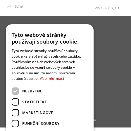
Sdílet
12741
1
Tyto webové stránky
používají soubory cookie.
O nás
Tyto webové stránky používají soubory
cookie ke zlepšení uživatelského zážitku.
Bydlo programy
Používáním našich webových stránek
souhlasíte se všemi soubory cookie v
Jak se zapojit?
souladu s našimi zásadami používání
Uživatelské podmínky
souborů cookie.
Více informací
Ochrana osobních údajú
NEZBYTNÉ
Cookies
STATISTICKÉ
Redakce
MARKETINGOVÉ
Copyright © 2013 - 2026,
Bydlo.cz
FUNKČNÍ SOUBORY