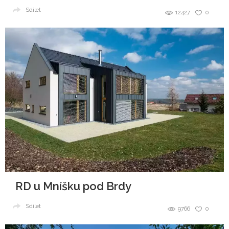
Sdílet
12427
0
RD u Mníšku pod Brdy
Sdílet
9766
0