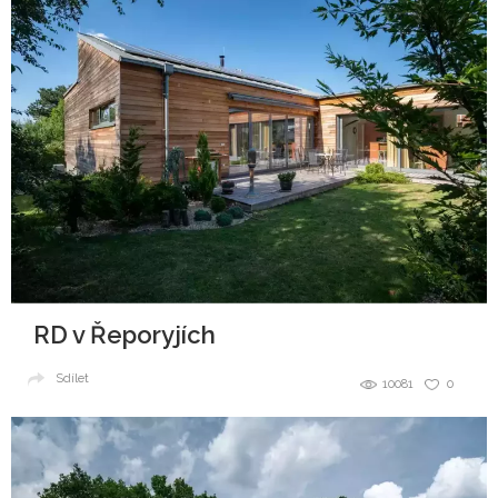
RD v Řeporyjích
Sdílet
10081
0