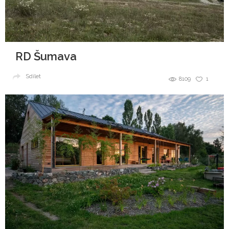
RD Šumava
Sdílet
8109
1