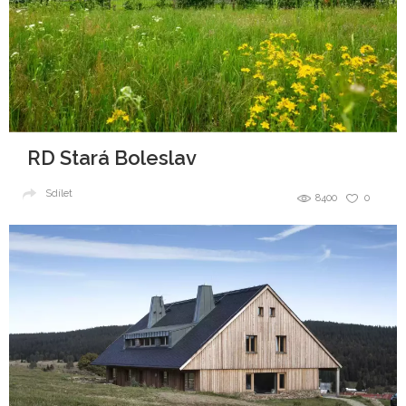
RD Stará Boleslav
Sdílet
8400
0