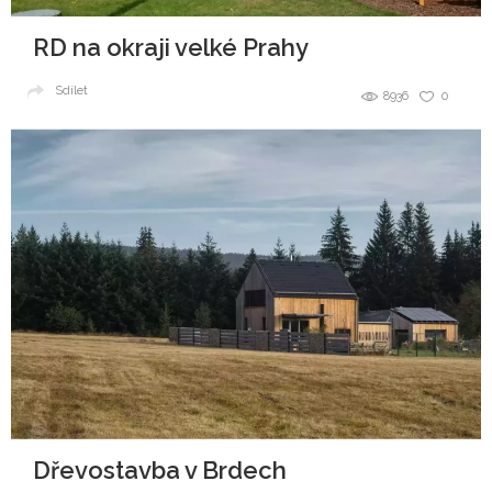
RD na okraji velké Prahy
Sdílet
8936
0
Dřevostavba v Brdech