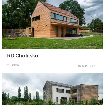
RD Chotilsko
Sdílet
8115
1