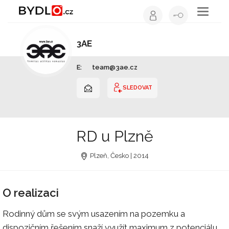
Toggle
navigati
3AE
Architekt | Středočeský kraj
E:
team@3ae.cz
SLEDOVAT
RD u Plzně
Plzeň, Česko | 2014
O realizaci
Rodinný dům se svým usazením na pozemku a
dispozičním řešením snaží využít maximum z potenciálu