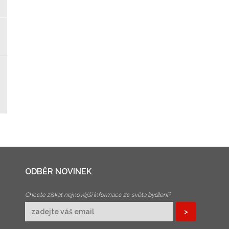
ODBĚR NOVINEK
Chcete získat nejnovější informace ze světa bydlení?