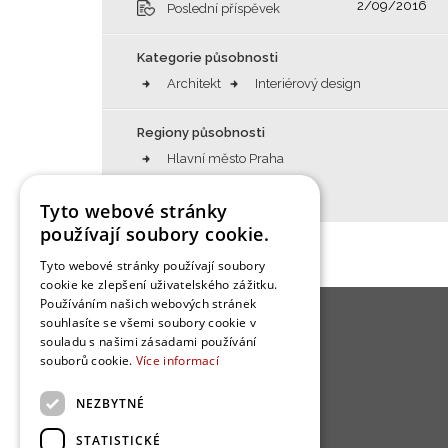
2/09/2016
Poslední příspěvek
Kategorie působnosti
Architekt
Interiérový design
Regiony působnosti
Hlavní město Praha
Středočeský kraj
Tyto webové stránky
používají soubory cookie.
Tyto webové stránky používají soubory
cookie ke zlepšení uživatelského zážitku.
Používáním našich webových stránek
souhlasíte se všemi soubory cookie v
O BYDLENÍ
souladu s našimi zásadami používání
souborů cookie.
Více informací
Kuchyně
NEZBYTNÉ
Obývací pokoj
Ložnice
STATISTICKÉ