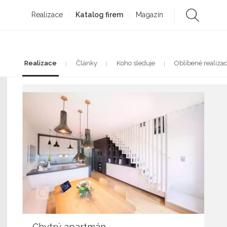
Realizace
Katalog firem
Magazín
Realizace
Články
Koho sleduje
Oblíbené realiza
Chytrý apartmán