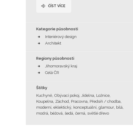
ČÍST VÍCE
Kategorie působnosti
Interiérový design
Architekt
Regiony působnosti
Jihomoravský kraj
Celá ČR
Štítky
,
,
,
,
Kuchyně
Obývací pokoj
Jídelna
Ložnice
,
,
,
,
Koupelna
Záchod
Pracovna
Předsíň / chodba
,
,
,
,
,
moderní
eklektický
konceptuální
glamour
bílá
,
,
,
,
modrá
béžová
šedá
černá
světlé dřevo