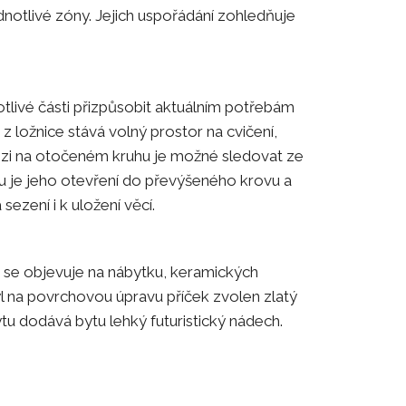
ednotlivé zóny. Jejich uspořádání zohledňuje
tlivé části přizpůsobit aktuálním potřebám
 ložnice stává volný prostor na cvičení,
evizi na otočeném kruhu je možné sledovat ze
u je jeho otevření do převýšeného krovu a
sezení i k uložení věcí.
 se objevuje na nábytku, keramických
yl na povrchovou úpravu příček zvolen zlatý
ytu dodává bytu lehký futuristický nádech.