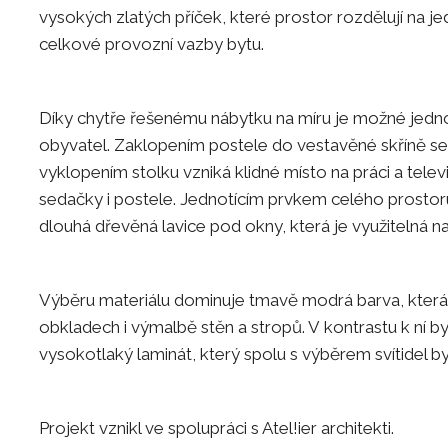
vysokých zlatých příček, které prostor rozdělují na j
celkové provozní vazby bytu.
Díky chytře řešenému nábytku na míru je možné jedno
obyvatel. Zaklopením postele do vestavěné skříně se z
vyklopením stolku vzniká klidné místo na práci a tel
sedačky i postele. Jednotícím prvkem celého prostor
dlouhá dřevěná lavice pod okny, která je využitelná na 
Výběru materiálu dominuje tmavě modrá barva, která
obkladech i výmalbě stěn a stropů. V kontrastu k ní b
vysokotlaký laminát, který spolu s výběrem svítidel b
Projekt vznikl ve spolupráci s Atel!ier architekti.