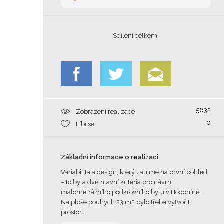
Sdílení celkem
5632
Zobrazení realizace
0
Líbí se
Základní informace o realizaci
Variabilita a design, který zaujme na první pohled
– to byla dvě hlavní kritéria pro návrh
malometrážního podkrovního bytu v Hodoníně.
Na ploše pouhých 23 m2 bylo třeba vytvořit
prostor…