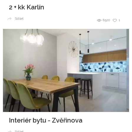
2 + kk Karlín
Sdílet
8520
1
Interiér bytu - Zvěřinova
Sdílet