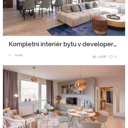
Kompletní interiér bytu v developerském projektu
Sdílet
10288
0