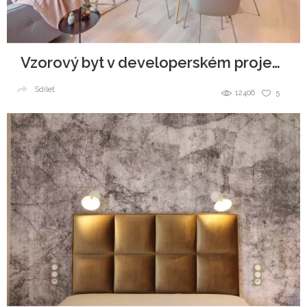
Vzorový byt v developerském projektu
Sdílet
12406
5