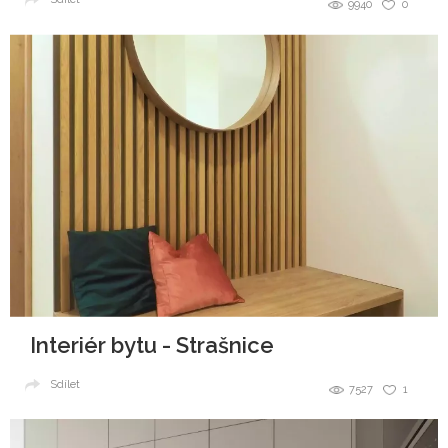
9940
0
Interiér bytu - Strašnice
Sdílet
7527
1