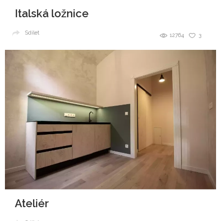
Italská ložnice
Sdílet
12764
3
Ateliér