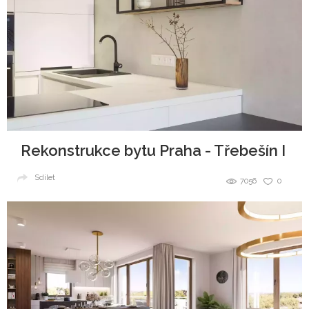
Rekonstrukce bytu Praha - Třebešín I
Sdílet
7056
0