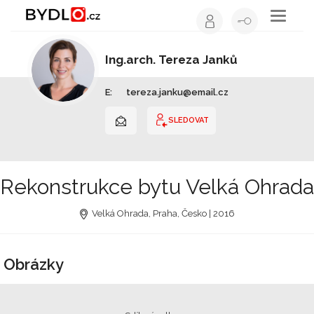
Toggle
navigati
Ing.arch. Tereza Janků
Architekt | Hlavní město Praha
E:
tereza.janku@email.cz
SLEDOVAT
Rekonstrukce bytu Velká Ohrada
Velká Ohrada, Praha, Česko | 2016
Obrázky