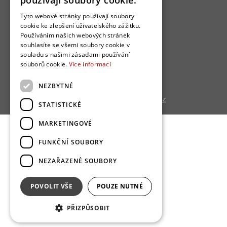
používají soubory cookie.
Jak se zapojit?
Tyto webové stránky používají soubory
cookie ke zlepšení uživatelského zážitku.
Uživatelské podmínky
Používáním našich webových stránek
Ochrana osobních údajú
souhlasíte se všemi soubory cookie v
souladu s našimi zásadami používání
Cookies
souborů cookie.
Více informací
Redakce
NEZBYTNÉ
Copyright © 2013 - 2026,
Bydlo.cz
STATISTICKÉ
MARKETINGOVÉ
FUNKČNÍ SOUBORY
NEZAŘAZENÉ SOUBORY
POVOLIT VŠE
POUZE NUTNÉ
PŘIZPŮSOBIT