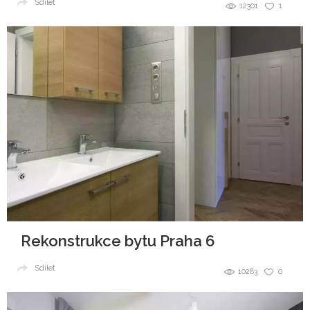
Sdílet
12301
1
Rekonstrukce bytu Praha 6
Sdílet
10283
0