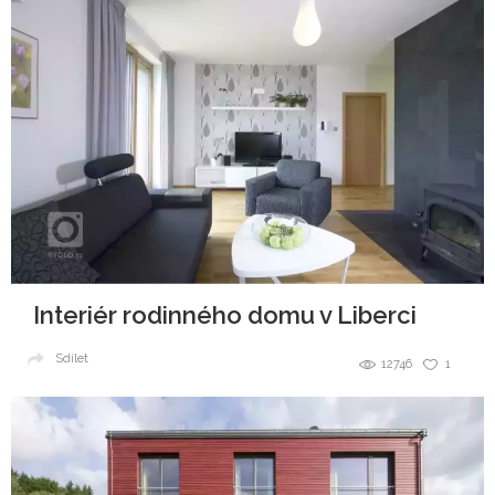
Interiér rodinného domu v Liberci
Sdílet
12746
1