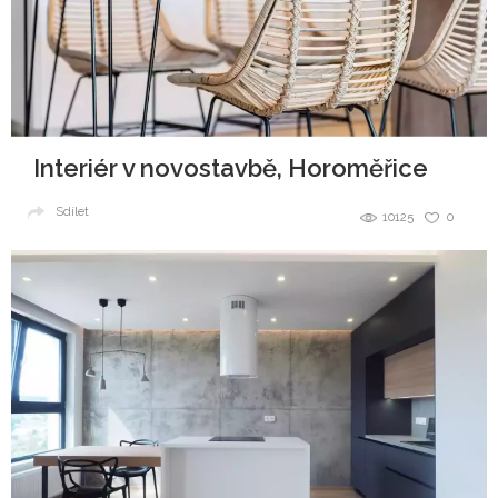
Interiér v novostavbě, Horoměřice
Sdílet
10125
0