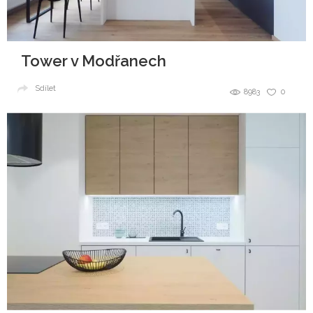
Tower v Modřanech
Sdílet
8983
0