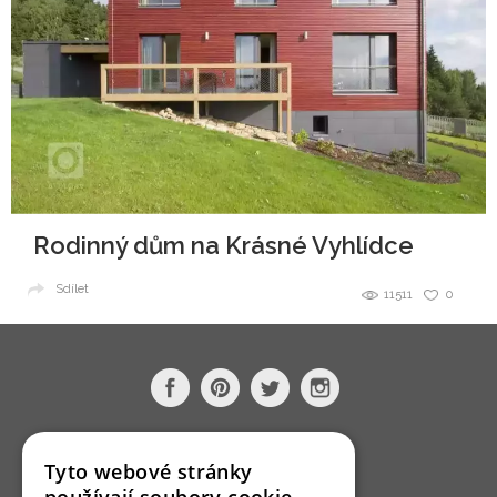
Rodinný dům na Krásné Vyhlídce
Sdílet
11511
0
O nás
Tyto webové stránky
Bydlo programy