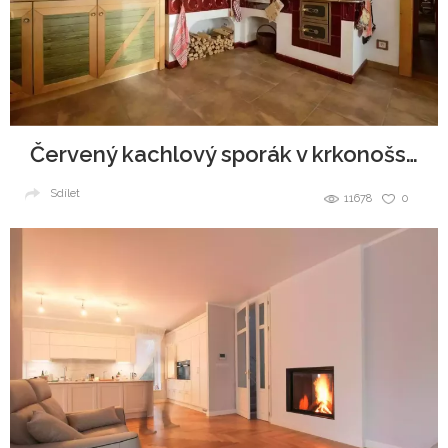
Červený kachlový sporák v krkonošské roubence
Sdílet
11678
0