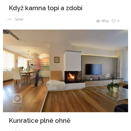
Když kamna topí a zdobí
Sdílet
8855
0
Kunratice plné ohně