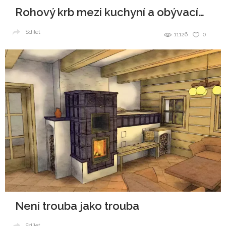
Rohový krb mezi kuchyní a obývacím pokojem
Sdílet
11126
0
Není trouba jako trouba
Sdílet