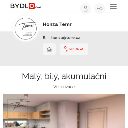
Toggle
navigati
Honza Temr
Kamnář | Středočeský kraj
E:
honza@temr.cz
SLEDOVAT
Malý, bílý, akumulační
Vizualizace