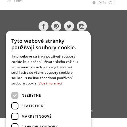
Sdílet
10424
1
Tyto webové stránky
O nás
používají soubory cookie.
Bydlo programy
Tyto webové stránky používají soubory
Jak se zapojit?
cookie ke zlepšení uživatelského zážitku.
Používáním našich webových stránek
Uživatelské podmínky
souhlasíte se všemi soubory cookie v
souladu s našimi zásadami používání
Ochrana osobních údajú
souborů cookie.
Více informací
Cookies
NEZBYTNÉ
Redakce
STATISTICKÉ
Copyright © 2013 - 2026,
Bydlo.cz
MARKETINGOVÉ
FUNKČNÍ SOUBORY