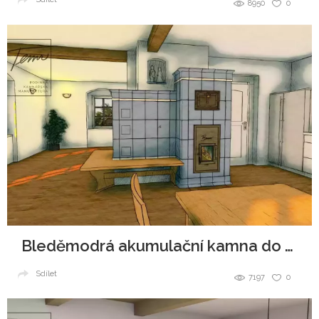
8950
0
Bleděmodrá akumulační kamna do zachráněné roubenky
Sdílet
7197
0