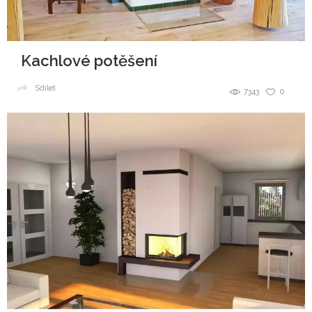
Kachlové potěšení
Sdílet
7343
0