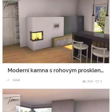
Moderní kamna s rohovým prosklením a troubou
Sdílet
7010
0