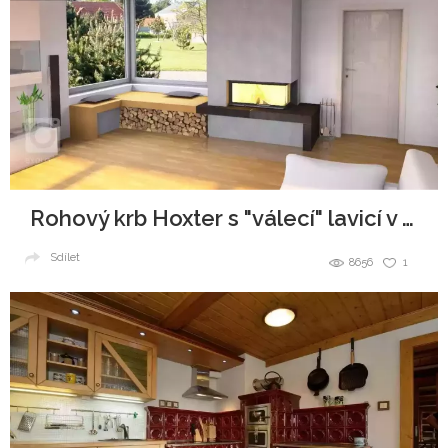
Rohový krb Hoxter s "válecí" lavicí v okně
Sdílet
8656
1