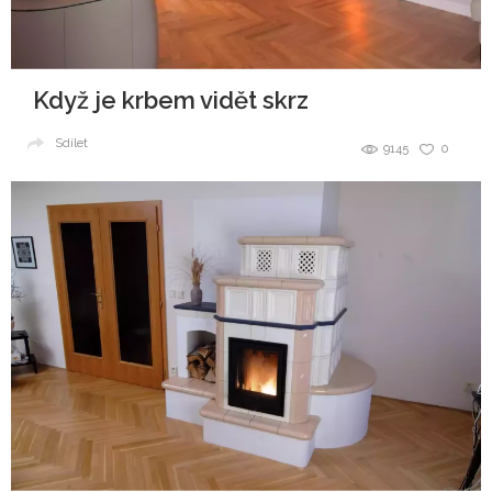
Když je krbem vidět skrz
Sdílet
9145
0