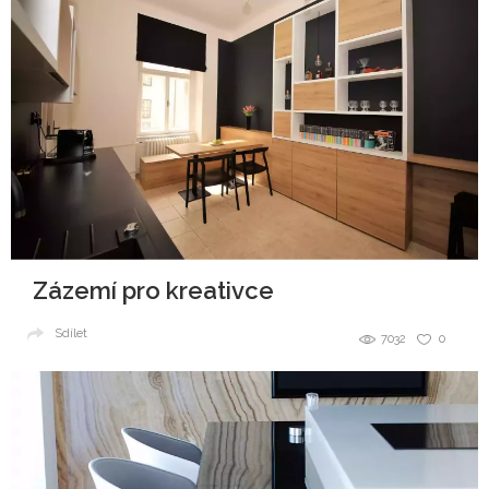
Zázemí pro kreativce
Sdílet
7032
0