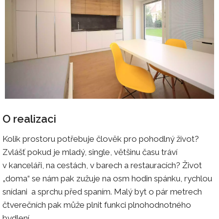
O realizaci
Kolik prostoru potřebuje člověk pro pohodlný život?
Zvlášť pokud je mladý, single, většinu času tráví
v kanceláři, na cestách, v barech a restauracích? Život
„doma“ se nám pak zužuje na osm hodin spánku, rychlou
snídani a sprchu před spaním. Malý byt o pár metrech
čtverečních pak může plnit funkci plnohodnotného
bydlení.