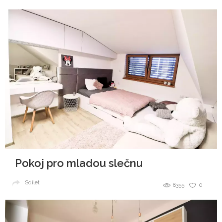
Pokoj pro mladou slečnu
Sdílet
8355
0