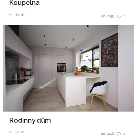
Koupelna
Sdílet
8639
1
Rodinný dům
Sdílet
9106
0