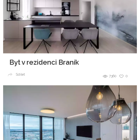
Byt v rezidenci Braník
Sdílet
7360
0