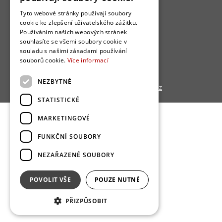
Jak se zapojit?
Tyto webové stránky používají soubory
Uživatelské podmínky
cookie ke zlepšení uživatelského zážitku.
Používáním našich webových stránek
Ochrana osobních údajú
souhlasíte se všemi soubory cookie v
Cookies
souladu s našimi zásadami používání
souborů cookie.
Více informací
Redakce
NEZBYTNÉ
Copyright © 2013 - 2026,
Bydlo.cz
STATISTICKÉ
MARKETINGOVÉ
FUNKČNÍ SOUBORY
NEZAŘAZENÉ SOUBORY
POVOLIT VŠE
POUZE NUTNÉ
PŘIZPŮSOBIT