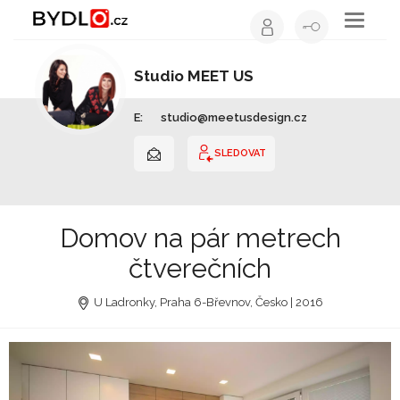
Toggle
navigati
Studio MEET US
Interiérový design | Celá ČR
E:
studio@meetusdesign.cz
SLEDOVAT
Domov na pár metrech
čtverečních
U Ladronky, Praha 6-Břevnov, Česko | 2016