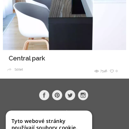
Central park
Sdílet
7548
0
O nás
Tyto webové stránky
Bydlo programy
používají soubory cookie.