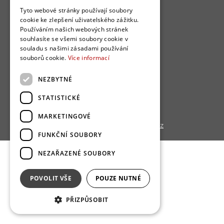
O nás
Tyto webové stránky používají soubory
cookie ke zlepšení uživatelského zážitku.
Bydlo programy
Používáním našich webových stránek
souhlasíte se všemi soubory cookie v
Jak se zapojit?
souladu s našimi zásadami používání
Uživatelské podmínky
souborů cookie.
Více informací
Ochrana osobních údajú
NEZBYTNÉ
Cookies
STATISTICKÉ
Redakce
MARKETINGOVÉ
Copyright © 2013 - 2026,
Bydlo.cz
FUNKČNÍ SOUBORY
NEZAŘAZENÉ SOUBORY
POVOLIT VŠE
POUZE NUTNÉ
PŘIZPŮSOBIT