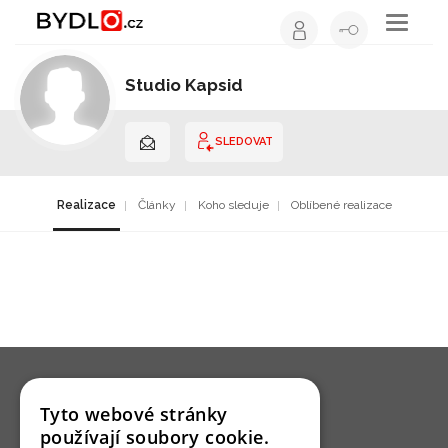
Toggle
navigati
Studio Kapsid
Interiérový design | Jihomoravský kraj
SLEDOVAT
Realizace
Články
Koho sleduje
Oblíbené realizace
Tyto webové stránky
používají soubory cookie.