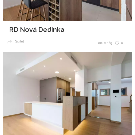
RD Nová Dedinka
Sdílet
10163
0