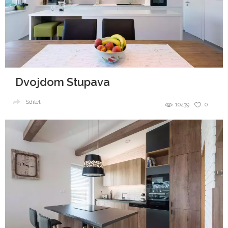
Dvojdom Stupava
Sdílet
10439
0