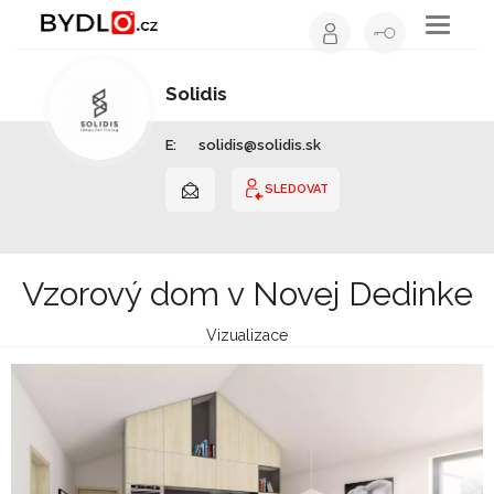
Toggle
navigati
Solidis
Interiérový design | Slovensko
E:
solidis@solidis.sk
SLEDOVAT
Vzorový dom v Novej Dedinke
Vizualizace