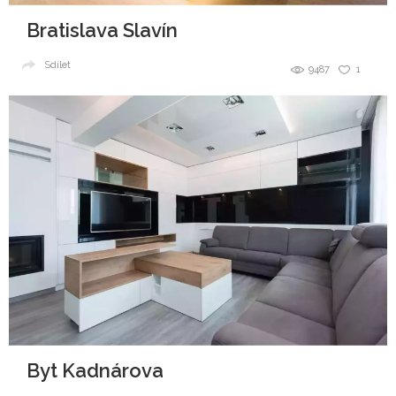
Bratislava Slavín
Sdílet
9487
1
Byt Kadnárova