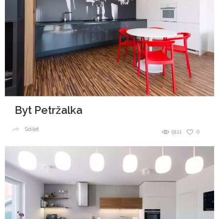
Byt Petržalka
Sdílet
9111
0