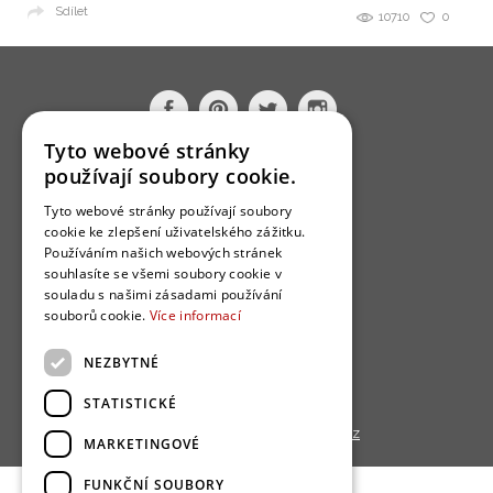
Sdílet
10710
0
Tyto webové stránky
používají soubory cookie.
O nás
Bydlo programy
Tyto webové stránky používají soubory
cookie ke zlepšení uživatelského zážitku.
Jak se zapojit?
Používáním našich webových stránek
souhlasíte se všemi soubory cookie v
Uživatelské podmínky
souladu s našimi zásadami používání
Ochrana osobních údajú
souborů cookie.
Více informací
Cookies
NEZBYTNÉ
Redakce
STATISTICKÉ
Copyright © 2013 - 2026,
Bydlo.cz
MARKETINGOVÉ
FUNKČNÍ SOUBORY