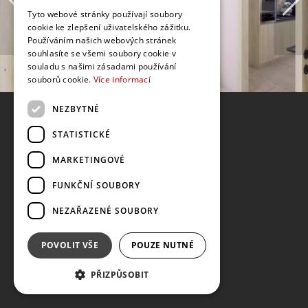
Tyto webové stránky používají soubory
cookie ke zlepšení uživatelského zážitku.
Používáním našich webových stránek
souhlasíte se všemi soubory cookie v
souladu s našimi zásadami používání
souborů cookie.
Více informací
NEZBYTNÉ
STATISTICKÉ
MARKETINGOVÉ
FUNKČNÍ SOUBORY
NEZAŘAZENÉ SOUBORY
POVOLIT VŠE
POUZE NUTNÉ
PŘIZPŮSOBIT