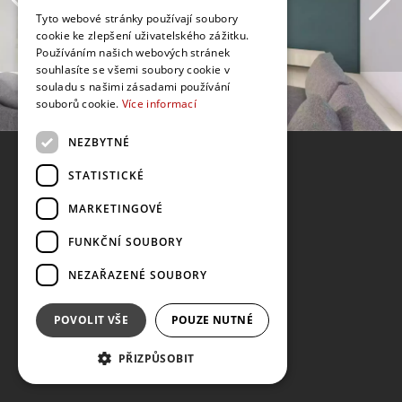
Tyto webové stránky používají soubory
cookie ke zlepšení uživatelského zážitku.
Používáním našich webových stránek
souhlasíte se všemi soubory cookie v
souladu s našimi zásadami používání
souborů cookie.
Více informací
NEZBYTNÉ
STATISTICKÉ
MARKETINGOVÉ
FUNKČNÍ SOUBORY
NEZAŘAZENÉ SOUBORY
POVOLIT VŠE
POUZE NUTNÉ
PŘIZPŮSOBIT