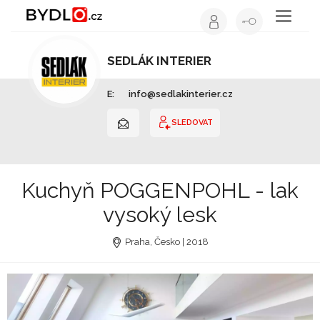
Toggle
navigati
SEDLÁK INTERIER
Kuchyňské studio | Hlavní město Praha
E:
info@sedlakinterier.cz
SLEDOVAT
Kuchyň POGGENPOHL - lak
vysoký lesk
Praha, Česko | 2018