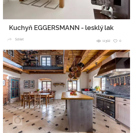
Kuchyň EGGERSMANN - lesklý lak
Sdílet
11302
0