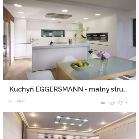
Kuchyň EGGERSMANN - matný strukturovaný lak
Sdílet
10334
0