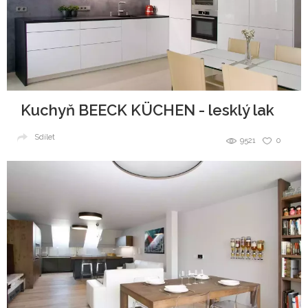
Kuchyň BEECK KÜCHEN - lesklý lak
Sdílet
9521
0