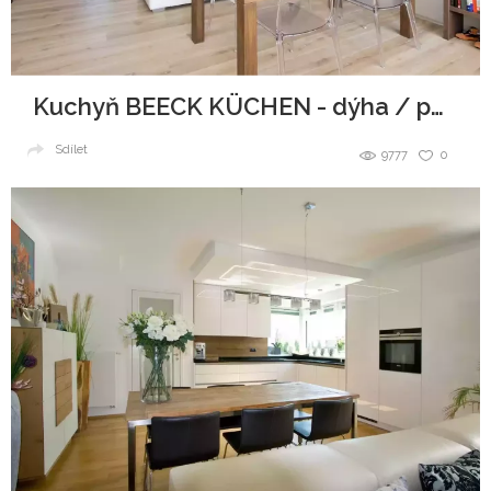
Kuchyň BEECK KÜCHEN - dýha / polymat
Sdílet
9777
0