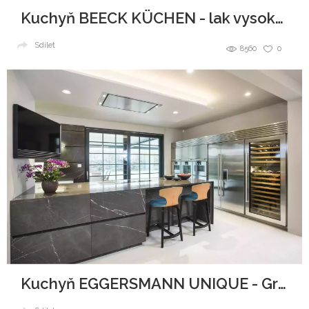
Kuchyň BEECK KÜCHEN - lak vysoký lesk
Sdílet
8560
0
Kuchyň EGGERSMANN UNIQUE - Graphit Brown Leather