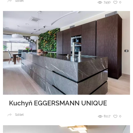
Sdílet
7450
0
Kuchyň EGGERSMANN UNIQUE
Sdílet
8117
0