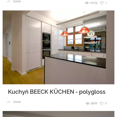
Sdílet
10105
1
Kuchyň BEECK KÜCHEN - polygloss
Sdílet
9828
0