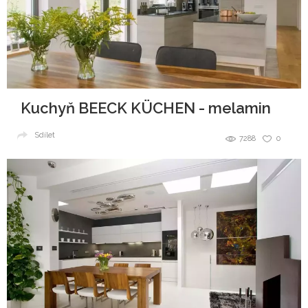
Kuchyň BEECK KÜCHEN - melamin
Sdílet
7288
0