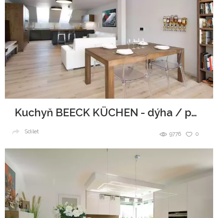
Kuchyň BEECK KÜCHEN - dýha / polymat
Sdílet
9776
0