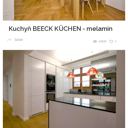
Kuchyň BEECK KÜCHEN - melamin
Sdílet
10102
1