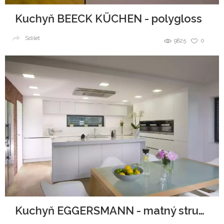
Kuchyň BEECK KÜCHEN - polygloss
Sdílet
9825
0
Kuchyň EGGERSMANN - matný strukturovaný lak