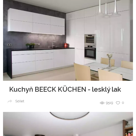
Kuchyň BEECK KÜCHEN - lesklý lak
Sdílet
9519
0