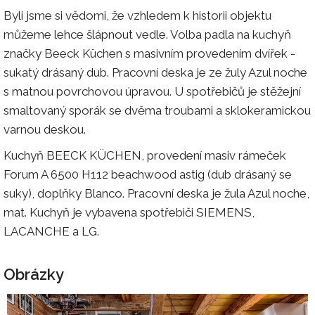
Byli jsme si vědomi, že vzhledem k historii objektu
můžeme lehce šlápnout vedle. Volba padla na kuchyň
značky Beeck Küchen s masivním provedením dvířek -
sukatý drásaný dub. Pracovní deska je ze žuly Azul noche
s matnou povrchovou úpravou. U spotřebičů je stěžejní
smaltovaný sporák se dvěma troubami a sklokeramickou
varnou deskou.
Kuchyň BEECK KÜCHEN, provedení masiv rámeček
Forum A 6500 H112 beachwood astig (dub drásaný se
suky), doplňky Blanco. Pracovní deska je žula Azul noche,
mat. Kuchyň je vybavena spotřebiči SIEMENS,
LACANCHE a LG.
Obrázky