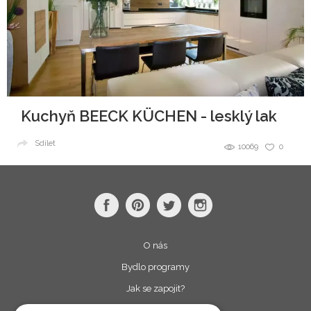
Kuchyň BEECK KÜCHEN - lesklý lak
Sdílet
10069
0
O nás
Bydlo programy
Jak se zapojit?
Uživatelské podmínky