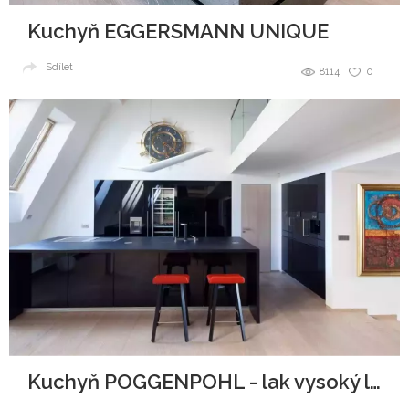
Kuchyň EGGERSMANN UNIQUE
Sdílet
8114
0
Kuchyň POGGENPOHL - lak vysoký lesk