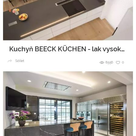
Kuchyň BEECK KÜCHEN - lak vysoký lesk
Sdílet
8556
0