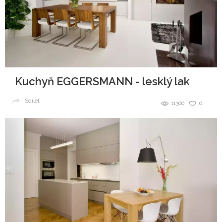
Kuchyň EGGERSMANN - lesklý lak
Sdílet
11300
0