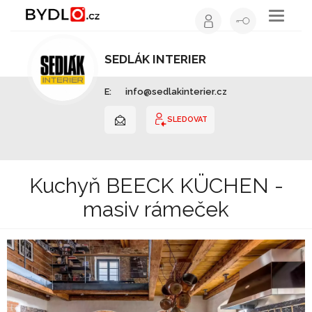
Toggle
navigati
SEDLÁK INTERIER
Kuchyňské studio | Hlavní město Praha
E:
info@sedlakinterier.cz
SLEDOVAT
Kuchyň BEECK KÜCHEN -
masiv rámeček