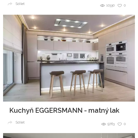
Sdílet
10330
0
Kuchyň EGGERSMANN - matný lak
Sdílet
9763
0