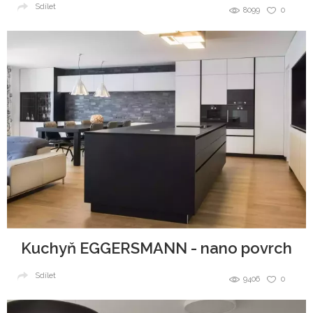
Sdílet
8099
0
Kuchyň EGGERSMANN - nano povrch
Sdílet
9406
0