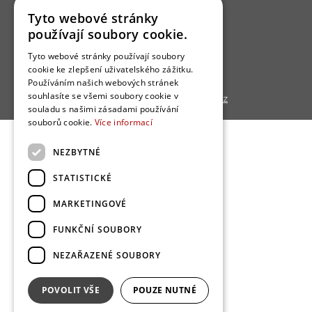
Tyto webové stránky
Ochrana osobních údajú
používají soubory cookie.
Cookies
Tyto webové stránky používají soubory
Redakce
cookie ke zlepšení uživatelského zážitku.
Používáním našich webových stránek
souhlasíte se všemi soubory cookie v
Copyright © 2013 - 2026,
Bydlo.cz
souladu s našimi zásadami používání
souborů cookie.
Více informací
NEZBYTNÉ
STATISTICKÉ
MARKETINGOVÉ
FUNKČNÍ SOUBORY
NEZAŘAZENÉ SOUBORY
POVOLIT VŠE
POUZE NUTNÉ