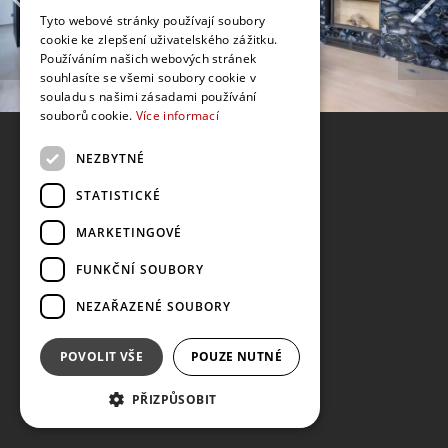
Tyto webové stránky používají soubory
cookie ke zlepšení uživatelského zážitku.
Používáním našich webových stránek
souhlasíte se všemi soubory cookie v
souladu s našimi zásadami používání
souborů cookie.
Více informací
NEZBYTNÉ
STATISTICKÉ
MARKETINGOVÉ
FUNKČNÍ SOUBORY
NEZAŘAZENÉ SOUBORY
POVOLIT VŠE
POUZE NUTNÉ
PŘIZPŮSOBIT