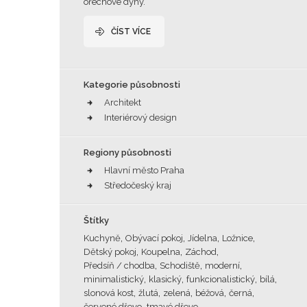
ořechové dýhy.
ČÍST VÍCE
Kategorie působnosti
Architekt
Interiérový design
Regiony působnosti
Hlavní město Praha
Středočeský kraj
Štítky
,
,
,
,
Kuchyně
Obývací pokoj
Jídelna
Ložnice
,
,
,
Dětský pokoj
Koupelna
Záchod
,
,
,
Předsíň / chodba
Schodiště
moderní
,
,
,
,
minimalistický
klasický
funkcionalistický
bílá
,
,
,
,
,
slonová kost
žlutá
zelená
béžová
černá
,
červené dřevo
tmavé dřevo