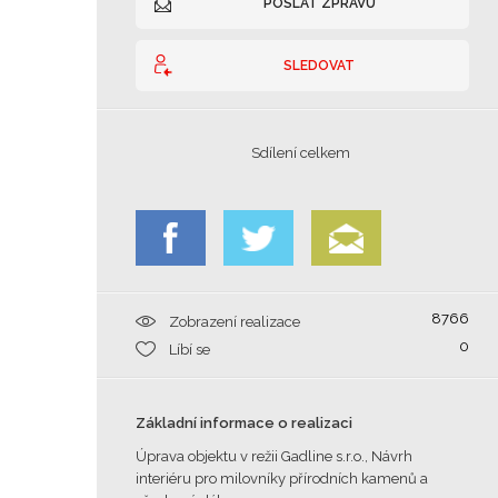
POSLAT ZPRÁVU
SLEDOVAT
Sdílení celkem
8766
Zobrazení realizace
0
Líbí se
Základní informace o realizaci
Úprava objektu v režii Gadline s.r.o., Návrh
interiéru pro milovníky přírodních kamenů a