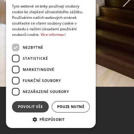
Tyto webové stránky používají soubory
cookie ke zlepšení uživatelského zážitku.
Používáním našich webových stránek
souhlasíte se všemi soubory cookie v
souladu s našimi zásadami používání
souborů cookie.
Více informací
NEZBYTNÉ
STATISTICKÉ
MARKETINGOVÉ
FUNKČNÍ SOUBORY
NEZAŘAZENÉ SOUBORY
POVOLIT VŠE
POUZE NUTNÉ
PŘIZPŮSOBIT