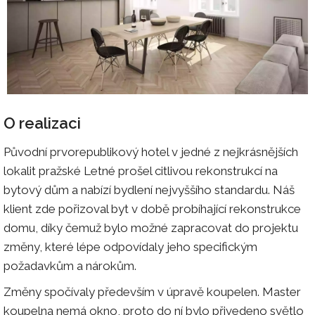
O realizaci
Původní prvorepublikový hotel v jedné z nejkrásnějších
lokalit pražské Letné prošel citlivou rekonstrukcí na
bytový dům a nabízí bydlení nejvyššího standardu. Náš
klient zde pořizoval byt v době probíhající rekonstrukce
domu, díky čemuž bylo možné zapracovat do projektu
změny, které lépe odpovídaly jeho specifickým
požadavkům a nárokům.
Změny spočívaly především v úpravě koupelen. Master
koupelna nemá okno, proto do ní bylo přivedeno světlo