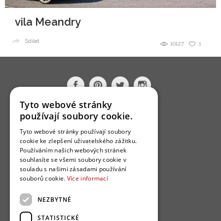
vila Meandry
Sdílet
10127
1
Tyto webové stránky
používají soubory cookie.
O nás
Bydlo programy
Tyto webové stránky používají soubory
cookie ke zlepšení uživatelského zážitku.
Jak se zapojit?
Používáním našich webových stránek
souhlasíte se všemi soubory cookie v
Uživatelské podmínky
souladu s našimi zásadami používání
Ochrana osobních údajú
souborů cookie.
Více informací
Cookies
NEZBYTNÉ
Redakce
STATISTICKÉ