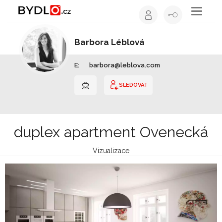
Toggle
navigati
Barbora Léblová
Interiérový design | Hlavní město Praha
E:
barbora@leblova.com
SLEDOVAT
duplex apartment Ovenecká
Vizualizace