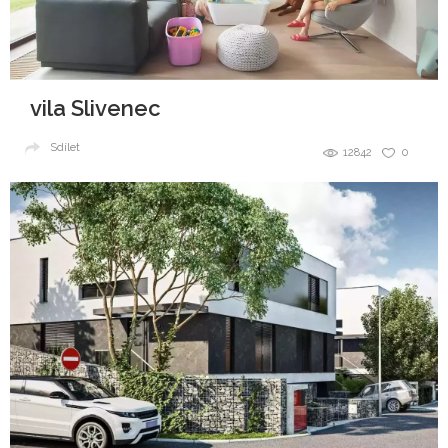
vila Slivenec
Sdílet
12842
0