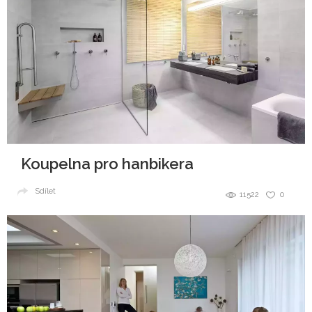
Koupelna pro hanbikera
Sdílet
11522
0